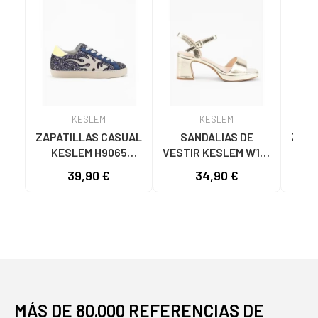
KESLEM
KESLEM
ZAPATILLAS CASUAL
SANDALIAS DE
ZAPA
KESLEM H9065
VESTIR KESLEM W18-
MU
MUJER NEGRAS
155 MUJER ORO ORO
M602
39,90 €
34,90 €
NEGRO
MÁS DE 80.000 REFERENCIAS DE