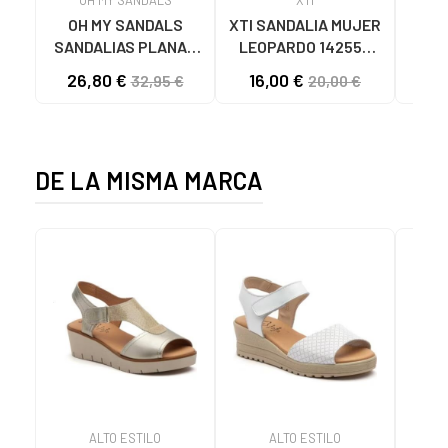
OH MY SANDALS
XTI SANDALIA MUJER
ELL
SANDALIAS PLANAS
LEOPARDO 142550
DE 
5800-DO135 DOYA
MULTICOLOR
26,80 €
16,00 €
32,95 €
20,00 €
DOYA CHAMPAN
DE LA MISMA MARCA
ALTO ESTILO
ALTO ESTILO