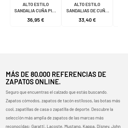
ALTO ESTILO
ALTO ESTILO
A
SANDALIA CUÑA PIEL
SANDALIAS DE CUÑA
SAND
MODELO 3308 GRIS
CON CIERRE DE
E647
36,95 €
33,40 €
VELCRO Y PALA
VE
GRABADA MODELO
E649 B
MÁS DE 80.000 REFERENCIAS DE
ZAPATOS ONLINE.
Seguro que encuentras el calzado que estás buscando.
Zapatos cómodos, zapatos de tacón estilosos, las botas más
cool, zapatillas de casa o zapatilla de deporte. Descubre la
selección más amplia de zapatos de las marcas más
reconocidas: Garatti, Lacoste, Mustang, Kappa, Disney, John