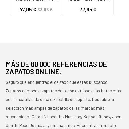
FLEX LO COOL EASE
FLEX SD EASY ENTRY
47,95 €
77,95 €
40
63,95 €
TAN 117715
NEGRAS NEGRO
ASC
NA
MÁS DE 80.000 REFERENCIAS DE
ZAPATOS ONLINE.
Seguro que encuentras el calzado que estás buscando.
Zapatos cómodos, zapatos de tacón estilosos, las botas más
cool, zapatillas de casa o zapatilla de deporte. Descubre la
selección más amplia de zapatos de las marcas más
reconocidas: Garatti, Lacoste, Mustang, Kappa, Disney, John
Smith, Pepe Jeans, … y muchas más. Encuentra en nuestro