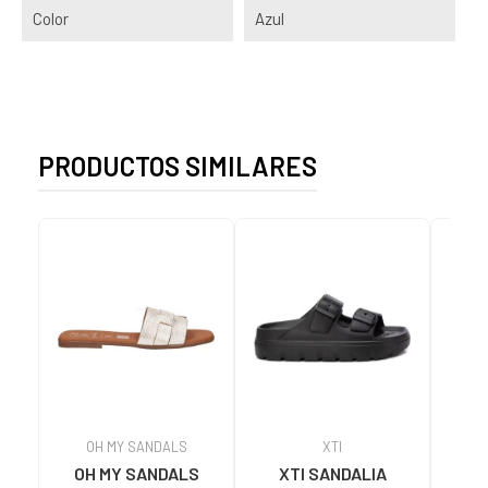
Color
Azul
PRODUCTOS SIMILARES
OH MY SANDALS
XTI
OH MY SANDALS
XTI SANDALIA
SA