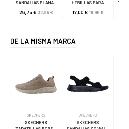
SANDALIAS PLANAS
HEBILLAS PARA
1425
5800-DO135 DOYA
MUJER 142550 NEGRO
DOBL
26,75 €
17,00 €
20
32,95 €
19,95 €
DOYA CHAMPAN
DE LA MISMA MARCA
SKECHERS
SKECHERS
SKECHERS
SKECHERS
ZAPATILLAS BOBS B
SANDALIAS GO WALK
SK