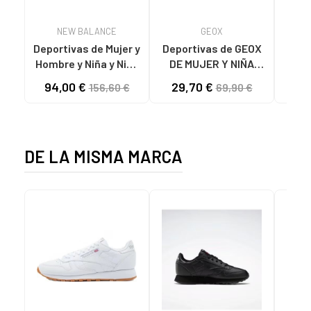
NEW BALANCE
GEOX
Deportivas de Mujer y
Deportivas de GEOX
MT
Hombre y Niña y Niño
DE MUJER Y NIÑA
NEW BALANCE
J45LXB 0159J J
94,00 €
29,70 €
156,60 €
69,90 €
ZAPATILLAS
ACTIVART C0127
MR530EWB
BLACK-WHITE
B
LIFESTYLE WHITE
DETA
REF
DE LA MISMA MARCA