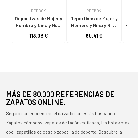
REEBOK
REEBOK
Deportivas de Mujer y
Deportivas de Mujer y
D
Hombre y Niña y Niño
Hombre y Niña y Niño
Hombr
REEBOK CALZADO
REEBOK CALZADO
y
113,06 €
60,41 €
GY0952 BLANCA
MARCA MODELO CL
ZAPA
LTHR NEGRO
LE
MÁS DE 80.000 REFERENCIAS DE
ZAPATOS ONLINE.
Seguro que encuentras el calzado que estás buscando.
Zapatos cómodos, zapatos de tacón estilosos, las botas más
cool, zapatillas de casa o zapatilla de deporte. Descubre la