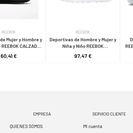
REEBOK
REEBOK
de Mujer y Hombre y
Deportivas de Hombre y Mujer y
D
ño REEBOK CALZADO
Niña y Niño REEBOK
REE
ELO CL LTHR NEGRO
ZAPATILLAS CLASSIC LEATHER
60,41 €
97,47 €
GY0953 BLANCO
EMPRESA
SERVICIO CLIENTE
QUIENES SOMOS
Mi cuenta