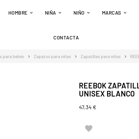
HOMBRE
NIÑA
NIÑO
MARCAS
CONTACTA
s para bebés
Zapatos para niñas
Zapatillas para niñas
REE
REEBOK ZAPATILL
UNISEX BLANCO
47,34 €
