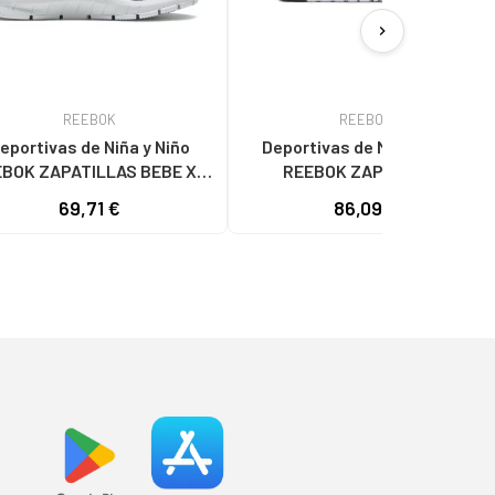
chevron_right
REEBOK
REEBOK
eportivas de Niña y Niño
Deportivas de Mujer y Niño
BOK ZAPATILLAS BEBE XT
REEBOK ZAPATILLAS
SPRINTER FX2437 AZUL
FLEXAGON FORCE 4 PARA
69,71 €
86,09 €
MUJER EN COLOR NEGRO