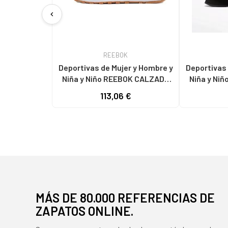
chevron_left
REEBOK
Deportivas de Mujer y Hombre y
Deportivas 
Niña y Niño REEBOK CALZADO
Niña y Ni
GY0952 BLANCA
MARCA MOD
113,06 €
MÁS DE 80.000 REFERENCIAS DE
ZAPATOS ONLINE.