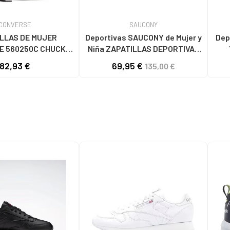
CONVERSE
SAUCONY
LLAS DE MUJER
Deportivas SAUCONY de Mujer y
Dep
E 560250C CHUCK
Niña ZAPATILLAS DEPORTIVAS
 ALL STAR LIFT
ORIGINALS SHADOW 5000 -
AC
82,93 €
69,95 €
135,00 €
CANVAS LOW BLACK
S60719 HOMBRE ROSA