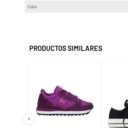
Color
PRODUCTOS SIMILARES
chevron_left