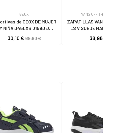
GEOX
VANS OFF THE WALL
ortivas de GEOX DE MUJER
ZAPATILLAS VANS BROOKLYN
Y NIÑA J45LXB 0159J J
LS V SUEDE MARRÓN PARA
TIVART C7Q1Z LT CORAL-
BEBÉ
30,10 €
38,96 €
69,90 €
WHITE