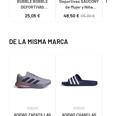
BUBBLE BOBBLE
Deportivas SAUCONY
Depo
DEPORTIVAS
de Mujer y Niña
de
RESPETUOSAS C1177
ZAPATILLAS
25,05 €
48,50 €
69
115,00 €
NEGRAS NEGRO
DEPORTIVAS JAZZ
ORIGINAL - S1044
ORI
HOMBRE MORADO
5
DE LA MISMA MARCA
ADIDAS
ADIDAS
ADIDAS ZAPATILLAS
ADIDAS CHANCLAS
CHA