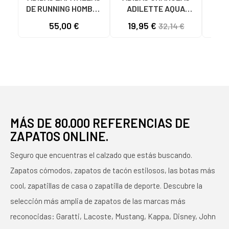
DE RUNNING HOMBRE
ADILETTE AQUA
AD
GALAXY 7 M JQ2626
F35542 AZULES AZUL
JS
55,00 €
19,95 €
24
32,14 €
GRIS VARIOS
COLORES
MÁS DE 80.000 REFERENCIAS DE
ZAPATOS ONLINE.
Seguro que encuentras el calzado que estás buscando.
Zapatos cómodos, zapatos de tacón estilosos, las botas más
cool, zapatillas de casa o zapatilla de deporte. Descubre la
selección más amplia de zapatos de las marcas más
reconocidas: Garatti, Lacoste, Mustang, Kappa, Disney, John