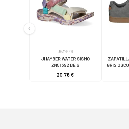
chevron_left
JHAYBER
JHAYBER WATER SISMO
ZAPATILL
ZN51392 BEIG
GRIS OSCU
MODELO
20,76 €