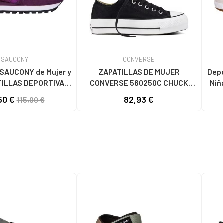
SAUCONY
CONVERSE
ONY de Mujer y
ZAPATILLAS DE MUJER
Deport
TILLAS DEPORTIVAS
CONVERSE 560250C CHUCK
Niñ
RIGINAL - S1044
TAYLOR ALL STAR LIFT
O
50 €
82,93 €
115,00 €
HOMBRE MORADO
PLATFORM CANVAS LOW BLACK