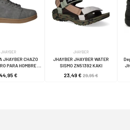
JHAYBER
JHAYBER
A JHAYBER CHAZO
JHAYBER JHAYBER WATER
De
RO PARA HOMBRE -
SISMO ZN51392 KAKI
JH
 ZA582636 GRIS
65
44,95 €
23,49 €
29,95 €