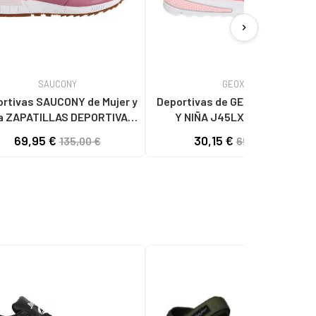
chevron_right
SAUCONY
GEOX
ivas SAUCONY de Mujer y
Deportivas de GEOX DE MUJER
a ZAPATILLAS DEPORTIVAS
Y NIÑA J45LXB 0159J J
RIGINALS SHADOW 5000 -
ACTIVART C7Q1Z LT CORAL-
69,95 €
30,15 €
135,00 €
69,90 €
S60719 HOMBRE ROSA
WHITE