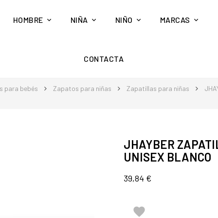
HOMBRE
NIÑA
NIÑO
MARCAS
CONTACTA
s para bebés
Zapatos para niñas
Zapatillas para niñas
JHA
JHAYBER ZAPATI
UNISEX BLANCO
39,84 €
