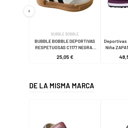
chevron_left
BUBBLE BOBBLE
BUBBLE BOBBLE DEPORTIVAS
Deportivas SAUC
RESPETUOSAS C1177 NEGRAS
Niña ZAPA
NEGRO
JAZZ O
25,05 €
48,
DE LA MISMA MARCA