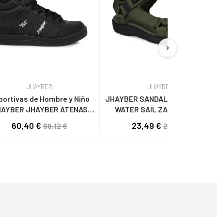
chevron_right
JHAYBER
JHAYBER
portivas de Hombre y Niño
JHAYBER SANDALIAS TREKKING
AYBER JHAYBER ATENAS
WATER SAIL ZA51389 KAKI
048-891 VARIOS COLORES
60,40 €
23,49 €
68,12 €
29,74 €
NEGRO