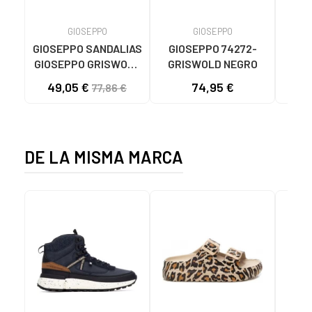
GIOSEPPO
GIOSEPPO
GIOSEPPO SANDALIAS
GIOSEPPO 74272-
HOFF
GIOSEPPO GRISWOLD
GRISWOLD NEGRO
E CON CINTAS
49,05 €
74,95 €
78
77,86 €
MODELO 74272 BEIG
DE LA MISMA MARCA