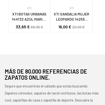
XTI
XTI
XTI BOTAS URBANAS
XTI SANDALIA MUJER
XT
144732 AZUL MARINO
LEOPARDO 142550
NAVY
MULTICOLOR
33,65 €
16,00 €
49
66,95 €
20,00 €
MÁS DE 80.000 REFERENCIAS DE
ZAPATOS ONLINE.
Seguro que encuentras el calzado que estás buscando.
Zapatos cómodos, zapatos de tacón estilosos, las botas más
cool, zapatillas de casa o zapatilla de deporte. Descubre la