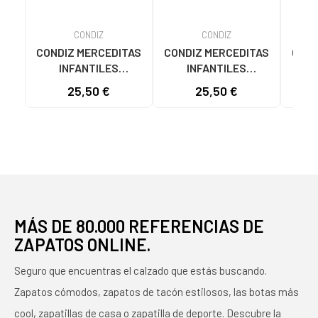
CONDIZ
CONDIZ
CONDIZ MERCEDITAS
CONDIZ MERCEDITAS
COND
INFANTILES
INFANTILES
RESPETUOSAS
RESPETUOSAS
R
25,50 €
25,50 €
CONDIZ MODELO 850
CONDIZ 850 CIERRE
COND
CON CIERRE DE
VELCRO BLANCO
COL
VELCRO BEIGE
MÁS DE 80.000 REFERENCIAS DE
ZAPATOS ONLINE.
Seguro que encuentras el calzado que estás buscando.
Zapatos cómodos, zapatos de tacón estilosos, las botas más
cool, zapatillas de casa o zapatilla de deporte. Descubre la