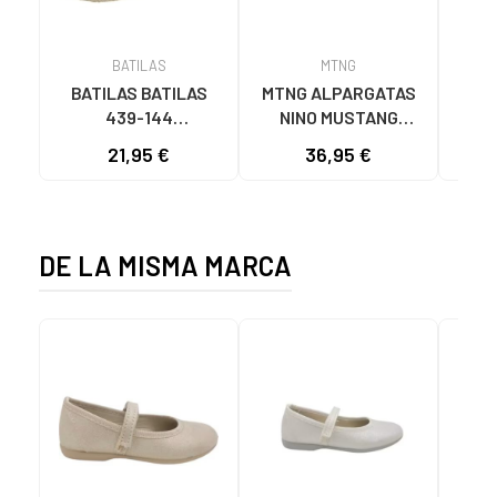
BATILAS
MTNG
BATILAS BATILAS
MTNG ALPARGATAS
GIO
439-144
NINO MUSTANG
685
ALPARGATAS DE
48920EC54073 BEIG
21,95 €
36,95 €
15
ESPARTO PIEDRA
DE LA MISMA MARCA