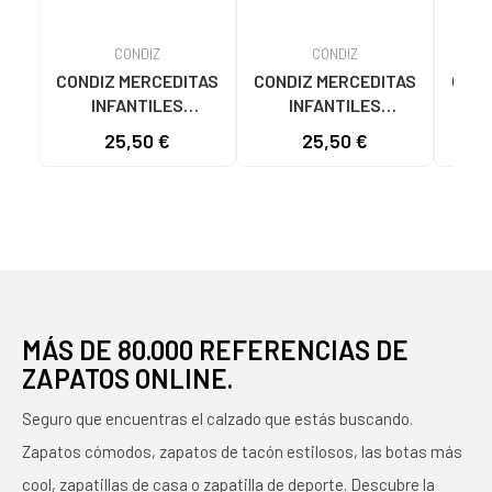
CONDIZ
CONDIZ
CONDIZ MERCEDITAS
CONDIZ MERCEDITAS
COND
INFANTILES
INFANTILES
RESPETUOSAS
RESPETUOSAS
R
25,50 €
25,50 €
CONDIZ MODELO 850
CONDIZ 850 CIERRE
COND
CON CIERRE DE
VELCRO BLANCO
COL
VELCRO BEIGE
MÁS DE 80.000 REFERENCIAS DE
ZAPATOS ONLINE.
Seguro que encuentras el calzado que estás buscando.
Zapatos cómodos, zapatos de tacón estilosos, las botas más
cool, zapatillas de casa o zapatilla de deporte. Descubre la