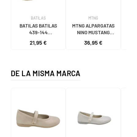
BATILAS
MTNG
BATILAS BATILAS
MTNG ALPARGATAS
GIO
439-144
NINO MUSTANG
685
ALPARGATAS DE
48920EC54073 BEIG
21,95 €
36,95 €
15
ESPARTO PIEDRA
DE LA MISMA MARCA