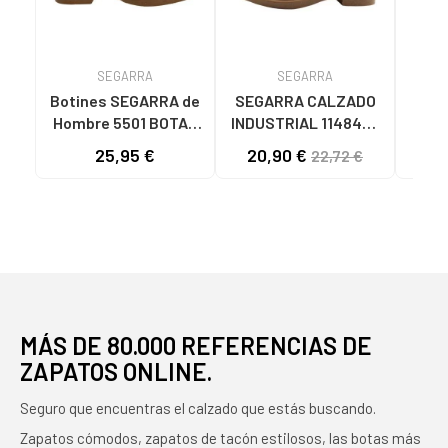
SEGARRA
SEGARRA
Botines SEGARRA de
SEGARRA CALZADO
SEG
Hombre 5501 BOTAS
INDUSTRIAL 1148493
INDU
DE TRABAJO PARA
PROTECCIÓN Y
P
25,95 €
20,90 €
20
22,72 €
HOMBRE Y MUJER
SEÑALIZACIÓN
S
MARRON
MULTICOLOR
MÁS DE 80.000 REFERENCIAS DE
ZAPATOS ONLINE.
Seguro que encuentras el calzado que estás buscando.
Zapatos cómodos, zapatos de tacón estilosos, las botas más