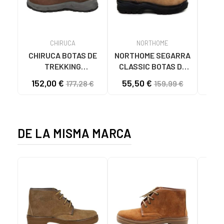
CHIRUCA
NORTHOME
CHIRUCA BOTAS DE
NORTHOME SEGARRA
NOR
TREKKING
CLASSIC BOTAS DE
CLA
TABURIENTE 113-
SENDERISMO HOMBRE
SEND
152,00 €
55,50 €
39
177,28 €
159,99 €
TABURIENTE HOMBRE
BEIGE BEIGE
V
MARRÓN ROJO
DE LA MISMA MARCA