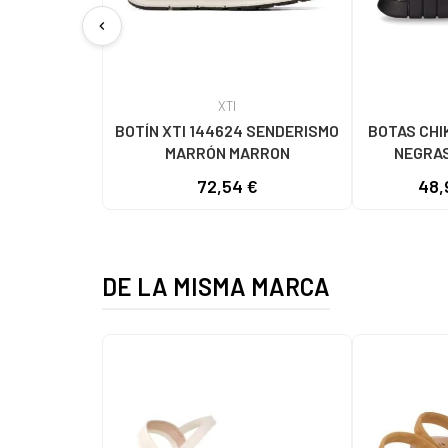
chevron_left
XTI
BOTÍN XTI 144624 SENDERISMO
BOTAS CHI
MARRÓN MARRON
NEGRA
72,54 €
48,
DE LA MISMA MARCA