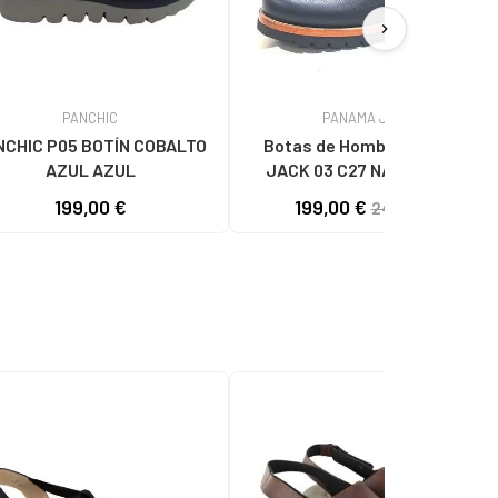
chevron_right
PANCHIC
PANAMA JACK
NCHIC P05 BOTÍN COBALTO
Botas de Hombre PANAMA
AZUL AZUL
JACK 03 C27 NAPA GRASS
NEGRO
199,00 €
199,00 €
244,59 €