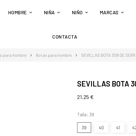
HOMBRE
NIÑA
NIÑO
MARCAS
CONTACTA
s para hombre
Botas para hombre
SEVILLAS BOTA 308 DE SER
SEVILLAS BOTA 
21,25 €
Talla: 39
39
40
41
4