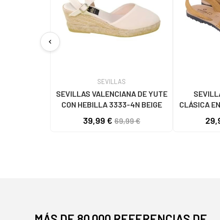
chevron_left
SEVILLAS
SEVILLAS VALENCIANA DE YUTE
SEVILL
CON HEBILLA 3333-4N BEIGE
CLÁSICA EN
39,99 €
29,
69,99 €
MÁS DE 80.000 REFERENCIAS DE