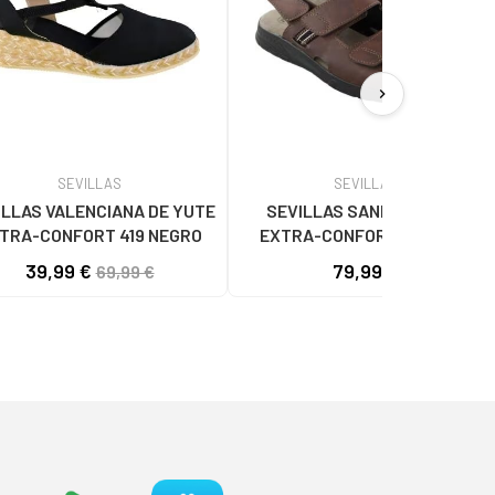
chevron_right
SEVILLAS
SEVILLAS
ILLAS VALENCIANA DE YUTE
SEVILLAS SANDALIA PIEL
TRA-CONFORT 419 NEGRO
EXTRA-CONFORT BDA7902
MARRON
39,99 €
79,99 €
69,99 €