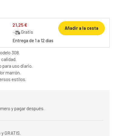
21,25 €
Añadir a la cesta
Gratis
Entrega de 1 a 12 días
odelo 308.
 calidad.
 para uso diario.
lor marrón.
ersos estilos.
rimero y pagar después.
 y GRATIS.