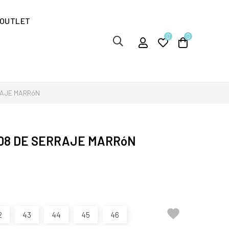
OUTLET
0
0
RAJE MARRóN
308 DE SERRAJE MARRóN

2
43
44
45
46