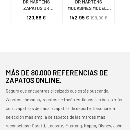
DR MARTENS
DR MARTENS
ZAPATOS DR
MOCASINES MODELO
M
MARTENS DE CUERO
ADRIAN YS COLOR
BLUC
120,86 €
142,95 €
199,00 €
MARRÓN PARA
NEGRO BLACK
31
HOMBRE MARRON
MÁS DE 80.000 REFERENCIAS DE
ZAPATOS ONLINE.
Seguro que encuentras el calzado que estás buscando.
Zapatos cómodos, zapatos de tacón estilosos, las botas más
cool, zapatillas de casa o zapatilla de deporte. Descubre la
selección más amplia de zapatos de las marcas más
reconocidas: Garatti, Lacoste, Mustang, Kappa, Disney, John