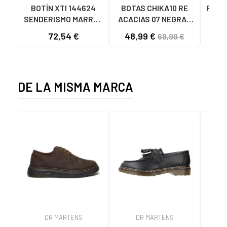
BOTÍN XTI 144624
BOTAS CHIKA10 RE
PANC
SENDERISMO MARRÓN
ACACIAS 07 NEGRAS
MARRON
NEGRO-BLACK
72,54 €
48,99 €
69,99 €
DE LA MISMA MARCA
DR MARTENS
DR MARTENS