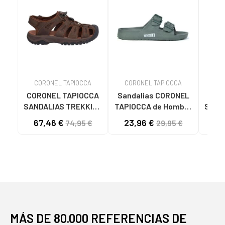
CORONEL TAPIOCCA
CORONEL TAPIOCCA
CO
CORONEL TAPIOCCA
Sandalias CORONEL
COR
SANDALIAS TREKKING
TAPIOCCA de Hombre
SAND
HOMBRE T846-8
SANDALIAS DE
HOMB
67,46 €
23,96 €
58
74,95 €
29,95 €
MARRONMARRON
HOMBRE T615-6
KAKIKAKI
MÁS DE 80.000 REFERENCIAS DE