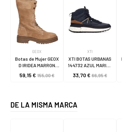
GEOX
XTI
Botas de Mujer GEOX
XTI BOTAS URBANAS
Botin
D IRIDEA MARRON
144732 AZUL MARINO
CLARO
NAVY
59,15 €
33,70 €
49
155,00 €
66,95 €
DE LA MISMA MARCA