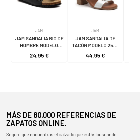
JAM
JAM
JAM SANDALIA BIO DE
JAM SANDALIA DE
JAM 
HOMBRE MODELO
TACÓN MODELO 2556
BI
7378 EN PIEL CON
EN PIEL PARA MUJER
HEB
24,95 €
44,95 €
HEBILLAS NEGRO
VARIOS COLORES
MÁS DE 80.000 REFERENCIAS DE
ZAPATOS ONLINE.
Seguro que encuentras el calzado que estás buscando.