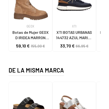
GEOX
XTI
Botas de Mujer GEOX
XTI BOTAS URBANAS
Botin
D IRIDEA MARRON
144732 AZUL MARINO
CLARO
NAVY
59,10 €
33,70 €
49
155,00 €
66,95 €
DE LA MISMA MARCA