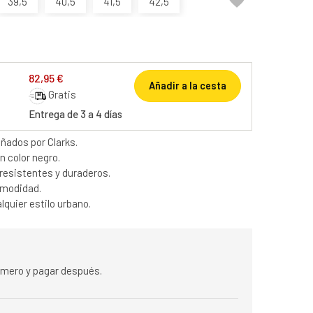

39,5
40,5
41,5
42,5
82,95 €
Añadir a la cesta
Gratis
Entrega de 3 a 4 días
eñados por Clarks.
n color negro.
resistentes y duraderos.
omodidad.
lquier estilo urbano.
rimero y pagar después.