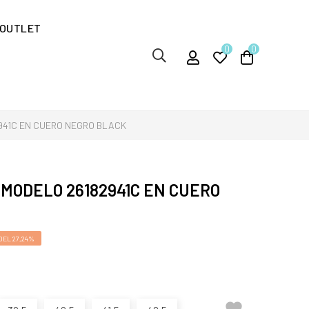
OUTLET
0
0
941C EN CUERO NEGRO BLACK
MODELO 26182941C EN CUERO
EL 27,24%