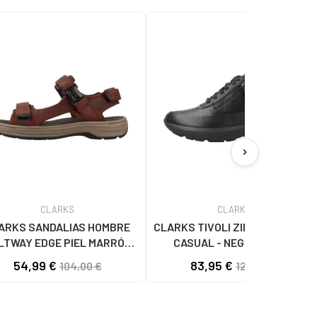
chevron_right
CLARKS
CLARKS
ARKS SANDALIAS HOMBRE
CLARKS TIVOLI ZIP ZAPATILLAS
LTWAY EDGE PIEL MARRÓN
CASUAL - NEGRO BLACK
BROWN
54,99 €
83,95 €
104,00 €
124,00 €