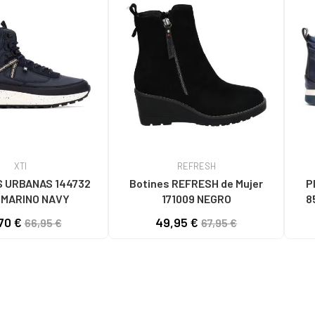
XTI
REFRESH
S URBANAS 144732
Botines REFRESH de Mujer
P
 MARINO NAVY
171009 NEGRO
8
70 €
49,95 €
66,95 €
67,95 €