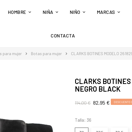
HOMBRE
NIÑA
NIÑO
MARCAS
CONTACTA
s para mujer
Botas para mujer
CLARKS BOTINES MODELO 26182
CLARKS BOTINES 
NEGRO BLACK
82,95 €
114,00 €
DESCUENTO D
Talla: 36