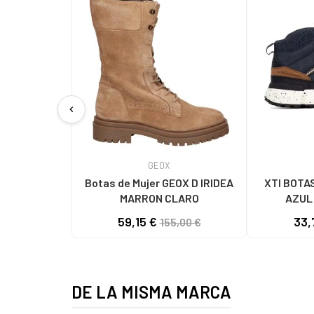
chevron_left
GEOX
Botas de Mujer GEOX D IRIDEA
XTI BOTA
MARRON CLARO
AZUL
59,15 €
33,
155,00 €
DE LA MISMA MARCA