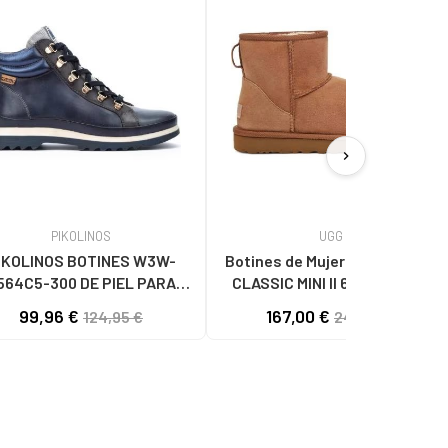
chevron_right
PIKOLINOS
UGG
IKOLINOS BOTINES W3W-
Botines de Mujer UGG 1016222
564C5-300 DE PIEL PARA
CLASSIC MINI II 6 CHESTNUT
MUJER AZUL
99,96 €
167,00 €
124,95 €
242,27 €