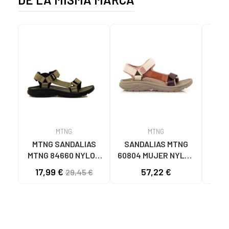
MTNG
MTNG
MTNG SANDALIAS
SANDALIAS MTNG
SA
MTNG 84660 NYLON
60804 MUJER NYLON
P
CAQUI PARA HOMBRE
TEJA/NEOPRENO
NE
17,99 €
57,22 €
15
29,45 €
C59785 - - NYLON
TAUPE C59615 - -
C6
KAKY
NYLON TEJA -
PU
NEOPRENE TAUPE
NE