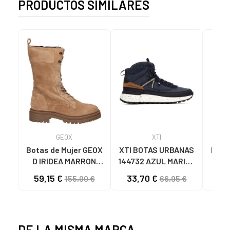
PRODUCTOS SIMILARES
GEOX
XTI
Botas de Mujer GEOX
XTI BOTAS URBANAS
Botin
D IRIDEA MARRON
144732 AZUL MARINO
CLARO
NAVY
59,15 €
33,70 €
49
155,00 €
66,95 €
DE LA MISMA MARCA