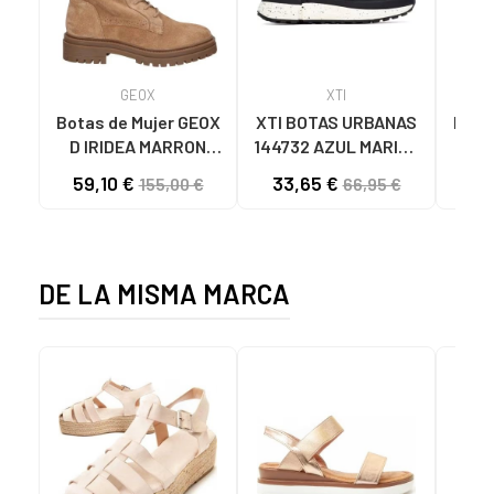
GEOX
XTI
Botas de Mujer GEOX
XTI BOTAS URBANAS
Botin
D IRIDEA MARRON
144732 AZUL MARINO
CLARO
NAVY
59,10 €
33,65 €
49
155,00 €
66,95 €
DE LA MISMA MARCA