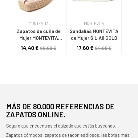
MONTEVITA
MONTEVITA
Zapatos de cuña de
Sandalias MONTEVITA
Mujer MONTEVITA
de Mujer SILIA8 GOLD
SANDALIAS DE CUÑA
COM
14,40 €
17,60 €
7
69,99 €
84,99 €
MONTEVITA MECALI
DE P
BEIGE
MÁS DE 80.000 REFERENCIAS DE
ZAPATOS ONLINE.
Seguro que encuentras el calzado que estás buscando.
Zapatos cómodos, zapatos de tacón estilosos, las botas más