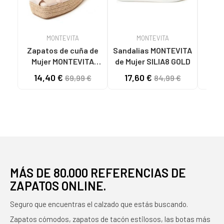
MONTEVITA
MONTEVITA
Zapatos de cuña de
Sandalias MONTEVITA
Mujer MONTEVITA
de Mujer SILIA8 GOLD
SANDALIAS DE CUÑA
COM
14,40 €
17,60 €
7
69,99 €
84,99 €
MONTEVITA MECALI
DE P
BEIGE
MÁS DE 80.000 REFERENCIAS DE
ZAPATOS ONLINE.
Seguro que encuentras el calzado que estás buscando.
Zapatos cómodos, zapatos de tacón estilosos, las botas más