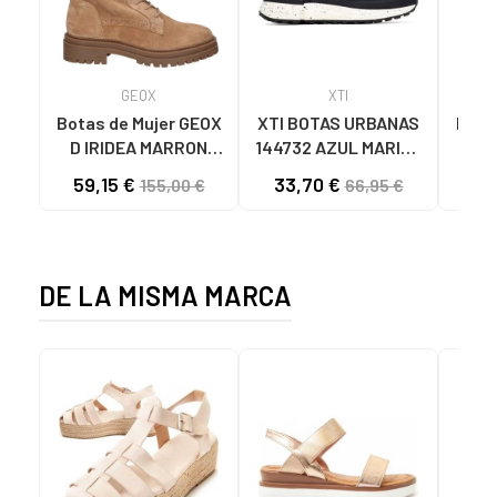
GEOX
XTI
Botas de Mujer GEOX
XTI BOTAS URBANAS
Botin
D IRIDEA MARRON
144732 AZUL MARINO
CLARO
NAVY
59,15 €
33,70 €
49
155,00 €
66,95 €
DE LA MISMA MARCA