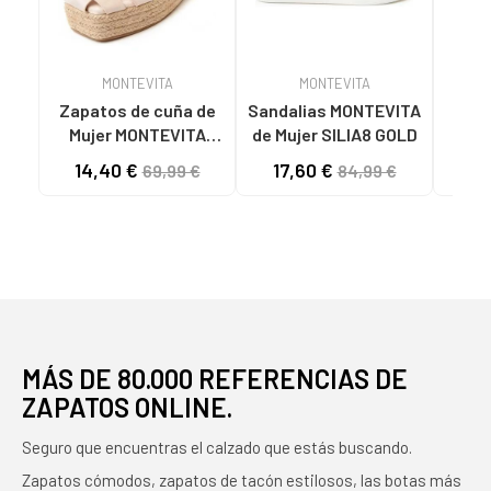
MONTEVITA
MONTEVITA
Zapatos de cuña de
Sandalias MONTEVITA
Mujer MONTEVITA
de Mujer SILIA8 GOLD
SANDALIAS DE CUÑA
COM
14,40 €
17,60 €
7
69,99 €
84,99 €
MONTEVITA MECALI
DE P
BEIGE
MÁS DE 80.000 REFERENCIAS DE
ZAPATOS ONLINE.
Seguro que encuentras el calzado que estás buscando.
Zapatos cómodos, zapatos de tacón estilosos, las botas más