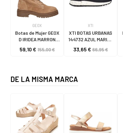
GEOX
XTI
Botas de Mujer GEOX
XTI BOTAS URBANAS
Botin
D IRIDEA MARRON
144732 AZUL MARINO
CLARO
NAVY
59,10 €
33,65 €
49
155,00 €
66,95 €
DE LA MISMA MARCA