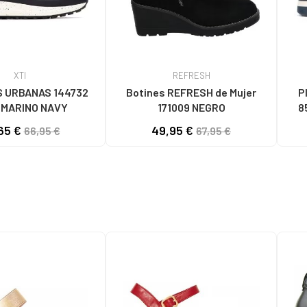
XTI
REFRESH
S URBANAS 144732
Botines REFRESH de Mujer
P
 MARINO NAVY
171009 NEGRO
8
65 €
49,95 €
66,95 €
67,95 €