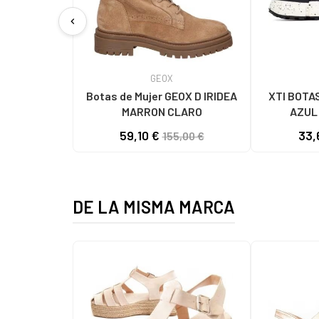
chevron_left
GEOX
Botas de Mujer GEOX D IRIDEA
XTI BOTA
MARRON CLARO
AZUL
59,10 €
33,
155,00 €
DE LA MISMA MARCA