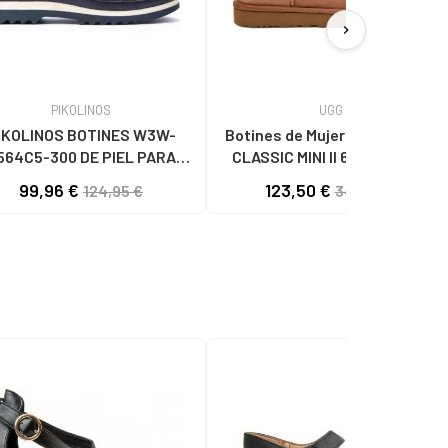
chevron_right
PIKOLINOS
UGG
IKOLINOS BOTINES W3W-
Botines de Mujer UGG 1016222
564C5-300 DE PIEL PARA
CLASSIC MINI II 6 CHESTNUT
MUJER AZUL
99,96 €
123,50 €
124,95 €
345,36 €