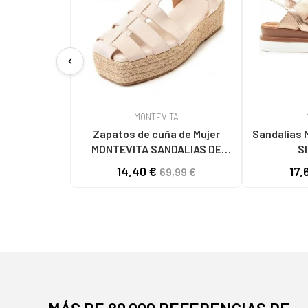
chevron_left
MONTEVITA
Zapatos de cuña de Mujer
Sandalias MONT
MONTEVITA SANDALIAS DE
CUÑA MONTEVITA MECALI BEIGE
14,40 €
17,
69,99 €