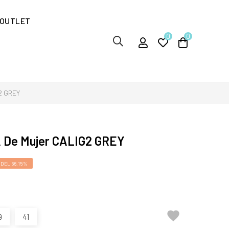
OUTLET
0
0
2 GREY
 De Mujer CALIG2 GREY
DEL 66,15%

9
41