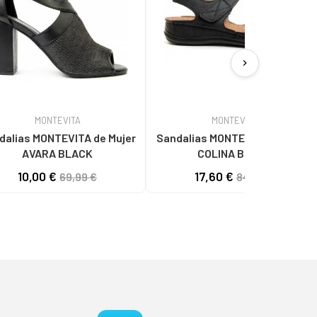
chevron_right
MONTEVITA
MONTEVITA
lias MONTEVITA de Mujer
Sandalias MONTEVITA de Mujer
AVARA BLACK
COLINA BLACK
10,00 €
17,60 €
69,99 €
84,99 €