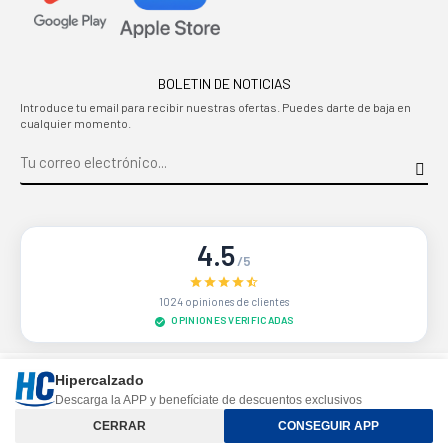
BOLETIN DE NOTICIAS
Introduce tu email para recibir nuestras ofertas. Puedes darte de baja en
cualquier momento.
4.5
/5
1024 opiniones de clientes
OPINIONES VERIFICADAS
Sitio protegido por reCAPTCHA.
Privacidad
-
Términos
Hipercalzado
Descarga la APP y benefíciate de descuentos exclusivos
Controle su privacidad
CERRAR
CONSEGUIR APP