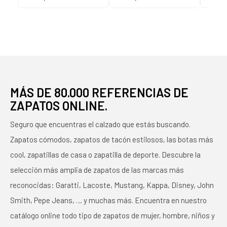
CUERO NAPA EN
MARINO
GR
COLOR BARK NAPA
B
CUERO - BARK
MÁS DE 80.000 REFERENCIAS DE
ZAPATOS ONLINE.
Seguro que encuentras el calzado que estás buscando.
Zapatos cómodos, zapatos de tacón estilosos, las botas más
cool, zapatillas de casa o zapatilla de deporte. Descubre la
selección más amplia de zapatos de las marcas más
reconocidas: Garatti, Lacoste, Mustang, Kappa, Disney, John
Smith, Pepe Jeans, … y muchas más. Encuentra en nuestro
catálogo online todo tipo de zapatos de mujer, hombre, niños y