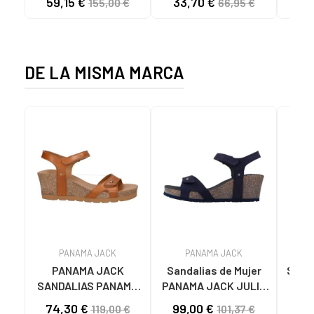
59,15 €
33,70 €
49
155,00 €
66,95 €
DE LA MISMA MARCA
PANAMA JACK
PANAMA JACK
PANAMA JACK
Sandalias de Mujer
Sand
SANDALIAS PANAMA
PANAMA JACK JULIA
P
JACK JULIA B76 DE
BASICS B10 NOBUCK
STA
74,30 €
99,00 €
119,00 €
101,37 €