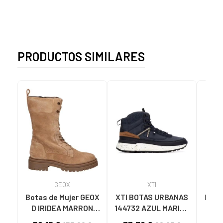
PRODUCTOS SIMILARES
GEOX
XTI
Botas de Mujer GEOX
XTI BOTAS URBANAS
Botin
D IRIDEA MARRON
144732 AZUL MARINO
CLARO
NAVY