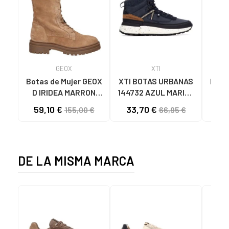
GEOX
XTI
Botas de Mujer GEOX
XTI BOTAS URBANAS
Botin
D IRIDEA MARRON
144732 AZUL MARINO
CLARO
NAVY
59,10 €
33,70 €
49
155,00 €
66,95 €
DE LA MISMA MARCA