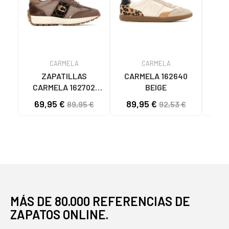
CARMELA
CARMELA
ZAPATILLAS
CARMELA 162640
CARMELA 162702
BEIGE
TAUPE TAUPE
CA
69,95 €
89,95 €
89,95 €
92,53 €
MU
MUL
MUJ
MÁS DE 80.000 REFERENCIAS DE
ZAPATOS ONLINE.