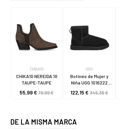
CHIKA10
UGG
CHIKA10 NEREIDA 10
Botines de Mujer y
BO
TAUPE-TAUPE
Niña UGG 1016222
BAR
CLASSIC MINI II 4
SHIN
55,99 €
122,15 €
45
79,99 €
345,36 €
BLACK
DE LA MISMA MARCA