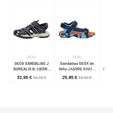
GEOX
GEOX
GEOX SANDALIAS J
Sandalias GEOX de
GE
BOREALIS B, CIERRE
Niño J450RE 01411 J
STRA
DE VELCRO C4189
BOREALIS LT BLUE-
CIE
32,95 €
25,85 €
54
59,00 €
59,90 €
NAVY C4228
C4