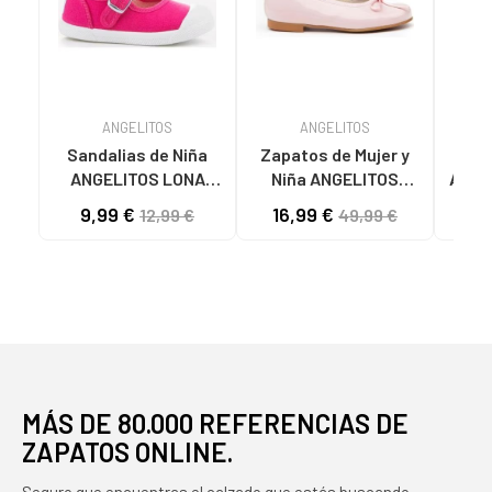
ANGELITOS
ANGELITOS
Sandalias de Niña
Zapatos de Mujer y
Za
ANGELITOS LONA
Niña ANGELITOS
ANGE
TEXTIL 126 FUXIA
BAILARINA PIEL 1565
LINO
9,99 €
16,99 €
12,99 €
49,99 €
ROSA
MÁS DE 80.000 REFERENCIAS DE
ZAPATOS ONLINE.