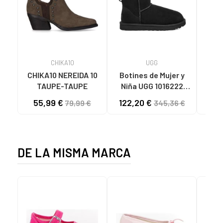
CHIKA10
UGG
CHIKA10 NEREIDA 10
Botines de Mujer y
BO
TAUPE-TAUPE
Niña UGG 1016222
BAR
CLASSIC MINI II 4
SHIN
55,99 €
122,20 €
45
79,99 €
345,36 €
BLACK
DE LA MISMA MARCA