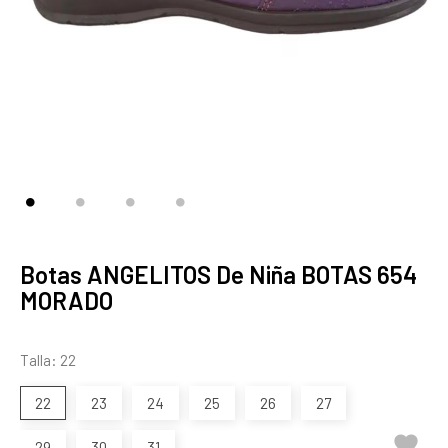
Botas ANGELITOS De Niña BOTAS 654
MORADO
Talla: 22
22
23
24
25
26
27

29
30
31