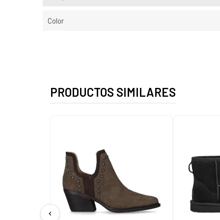
Color
PRODUCTOS SIMILARES
chevron_left