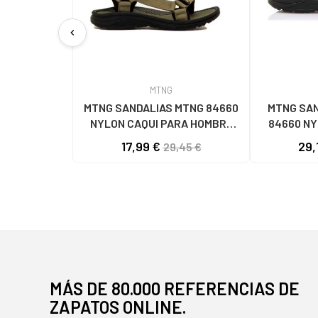
chevron_left
MTNG
MTNG SANDALIAS MTNG 84660
MTNG SAN
NYLON CAQUI PARA HOMBRE
84660 N
C59785 - - NYLON KAKY
C59810 - -
17,99 €
29,
29,45 €
MÁS DE 80.000 REFERENCIAS DE
ZAPATOS ONLINE.