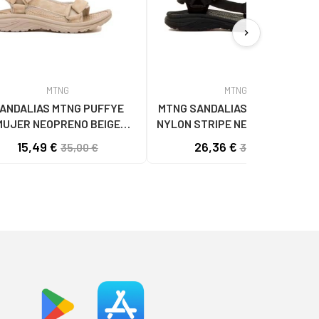
chevron_right
MTNG
MTNG
ANDALIAS MTNG PUFFYE
MTNG SANDALIAS MTNG 84660
MUJER NEOPRENO BEIGE
NYLON STRIPE NEGRO C56216 -
56 C60056 - PUFFYE BEIGE
NYLON STRIPE NEGRO
15,49 €
26,36 €
35,00 €
32,95 €
- NEOPRENE BEIGE