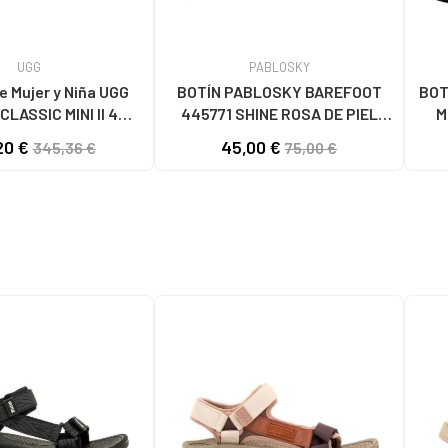
UGG
PABLOSKY
e Mujer y Niña UGG
BOTÍN PABLOSKY BAREFOOT
BOT
CLASSIC MINI II 4
445771 SHINE ROSA DE PIEL
M
BLACK
ROSA
20 €
45,00 €
345,36 €
75,00 €