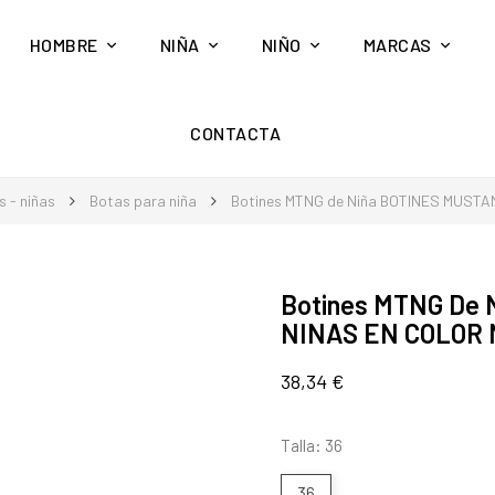
HOMBRE
NIÑA
NIÑO
MARCAS
CONTACTA
 - niñas
Botas para niña
Botines MTNG de Niña BOTINES MUST
Botines MTNG De
NINAS EN COLOR
38,34 €
Talla: 36
36