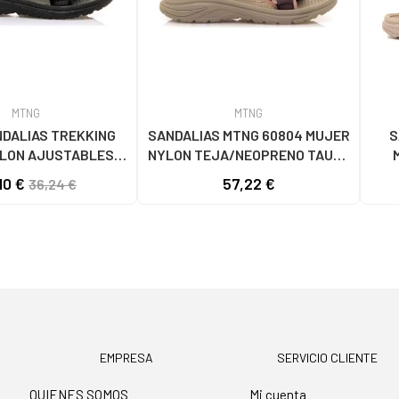
MTNG
MTNG
DALIAS TREKKING
SANDALIAS MTNG 60804 MUJER
S
YLON AJUSTABLES
NYLON TEJA/NEOPRENO TAUPE
 NYLON PRINT STRIP
C59615 - - NYLON TEJA -
C600
10 €
57,22 €
36,24 €
NEGRO
NEOPRENE TAUPE
EMPRESA
SERVICIO CLIENTE
QUIENES SOMOS
Mi cuenta