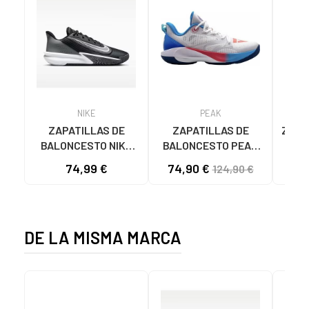
NIKE
PEAK
ZAPATILLAS DE
ZAPATILLAS DE
ZAPAT
BALONCESTO NIKE
BALONCESTO PEAK
HUS
PRECISION 7 FN4322
ANDREW WIGGINS
BLA
74,99 €
74,90 €
124,90 €
NEGRO
TALENT 1 SHIFT
ET42737A-D NEW
DE LA MISMA MARCA