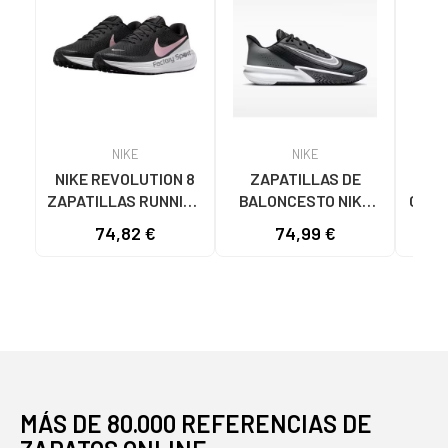
NIKE
NIKE
NIKE REVOLUTION 8
ZAPATILLAS DE
N
ZAPATILLAS RUNNING
BALONCESTO NIKE
CALZ
MUJER HJ8485-005
PRECISION 7 FN4322
RUN
74,82 €
74,99 €
68
NEGRO-ROSA NAN
NEGRO
VA
MÁS DE 80.000 REFERENCIAS DE