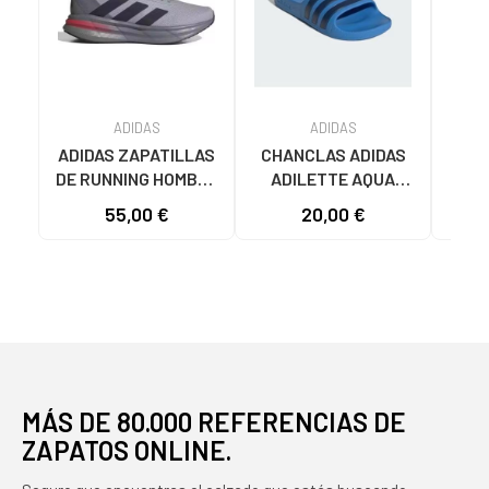
ADIDAS
ADIDAS
ADIDAS ZAPATILLAS
CHANCLAS ADIDAS
ADI
DE RUNNING HOMBRE
ADILETTE AQUA
AD
GALAXY 7 M JQ2626
JS2495 HOMBRE
F355
55,00 €
20,00 €
19
GRIS VARIOS
AZUL AZUL
COLORES
MÁS DE 80.000 REFERENCIAS DE
ZAPATOS ONLINE.