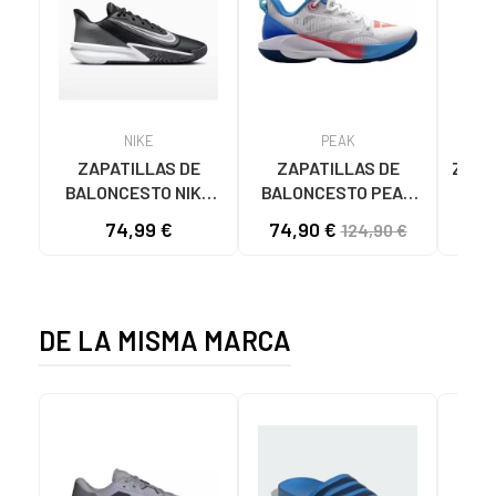
NIKE
PEAK
ZAPATILLAS DE
ZAPATILLAS DE
ZAPAT
BALONCESTO NIKE
BALONCESTO PEAK
HUS
PRECISION 7 FN4322
ANDREW WIGGINS
BLA
74,99 €
74,90 €
124,90 €
NEGRO
TALENT 1 SHIFT
ET42737A-D NEW
DE LA MISMA MARCA