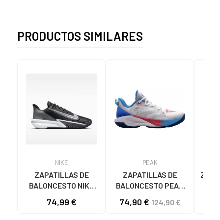
PRODUCTOS SIMILARES
NIKE
PEAK
ZAPATILLAS DE
ZAPATILLAS DE
ZAPAT
BALONCESTO NIKE
BALONCESTO PEAK
HUS
PRECISION 7 FN4322
ANDREW WIGGINS
BLA
74,99 €
74,90 €
124,90 €
NEGRO
TALENT 1 SHIFT
ET42737A-D NEW