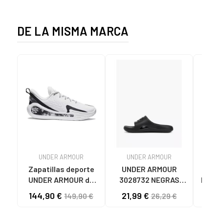
DE LA MISMA MARCA
UNDER ARMOUR
UNDER ARMOUR
U
Zapatillas deporte
UNDER ARMOUR
UNDER ARMOUR de
3028732 NEGRAS
BALO
Mujer y Hombre y Niña
NEGRO
ARM
144,90 €
21,99 €
149,90 €
26,29 €
y Niño 3027632-100
NEW