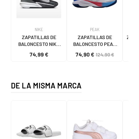
NIKE
PEAK
ZAPATILLAS DE
ZAPATILLAS DE
ZAPAT
BALONCESTO NIKE
BALONCESTO PEAK
HUS
PRECISION 7 FN4322
ANDREW WIGGINS
BLA
74,99 €
74,90 €
124,90 €
NEGRO
TALENT 1 SHIFT
ET42737A-D NEW
DE LA MISMA MARCA