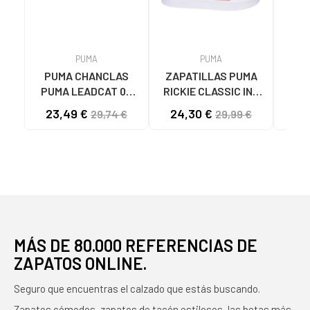
PUMA
PUMA
PUMA CHANCLAS
ZAPATILLAS PUMA
Zap
PUMA LEADCAT 02
RICKIE CLASSIC INF
MODELO 384139
04 BLANCO ROSA ORO
ZAP
23,49 €
24,30 €
34
29,74 €
29,99 €
BLANCAS 02 WHITE
- REF. 394254 04
RIC
BLANCO ROSA ORO
NIÑ
MÁS DE 80.000 REFERENCIAS DE
ZAPATOS ONLINE.
Seguro que encuentras el calzado que estás buscando.
Zapatos cómodos, zapatos de tacón estilosos, las botas más