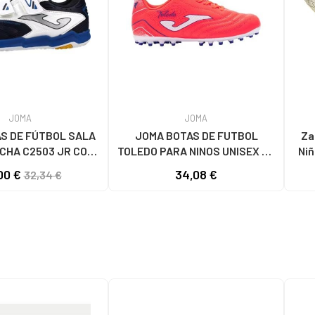
JOMA
JOMA
S DE FÚTBOL SALA
JOMA BOTAS DE FUTBOL
Za
CHA C2503 JR CON
TOLEDO PARA NINOS UNISEX EN
Niñ
MRNBLC BLANCO-
COLOR ROJO
DE
00 €
34,08 €
32,34 €
AZUL