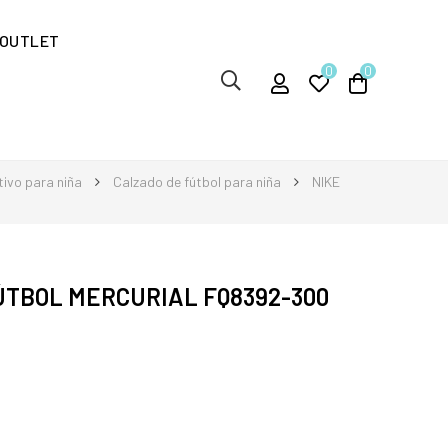
OUTLET
0
0
ivo para niña
Calzado de fútbol para niña
NIKE
ÚTBOL MERCURIAL FQ8392-300