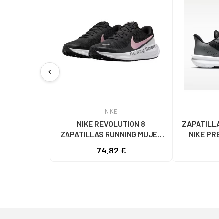
chevron_left
NIKE
NIKE REVOLUTION 8
ZAPATILL
ZAPATILLAS RUNNING MUJER
NIKE PR
HJ8485-005 NEGRO-ROSA NAN
74,82 €