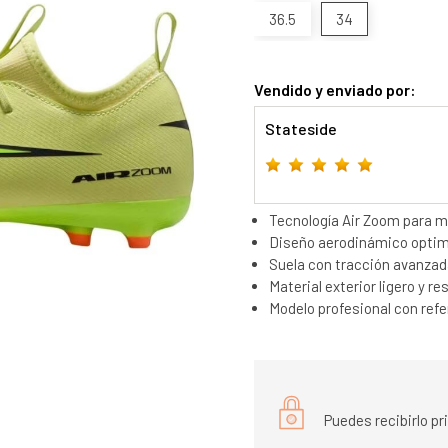
36.5
34
Vendido y enviado por:
Stateside
Tecnología Air Zoom para m
Diseño aerodinámico optimiz
Suela con tracción avanzada,
Material exterior ligero y r
Modelo profesional con ref
Puedes recibirlo p