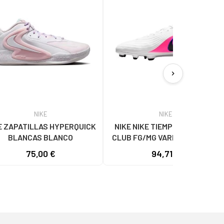
chevron_right
NIKE
NIKE
E ZAPATILLAS HYPERQUICK
NIKE NIKE TIEMPO LEGEND 10
BLANCAS BLANCO
CLUB FG/MG VARIOS COLORES
75,00 €
94,71 €