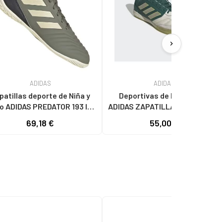
chevron_right
ADIDAS
ADIDAS
patillas deporte de Niña y
Deportivas de Niña y Niño
o ADIDAS PREDATOR 193 IN
ADIDAS ZAPATILLAS DE FÚTBOL
PORTIVAS EF8219 UNISEX
SALA TOP COMPETITION VERDE
69,18 €
55,00 €
NIÑOS VERDE