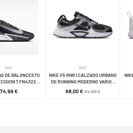
NIKE
NIKE
AS DE BALONCESTO
NIKE V5 RNR | CALZADO URBANO
NIK
ECISION 7 FN4322
DE RUNNING MODERNO VARIOS
NEGRO
COLORES
74,99 €
68,00 €
84,99 €