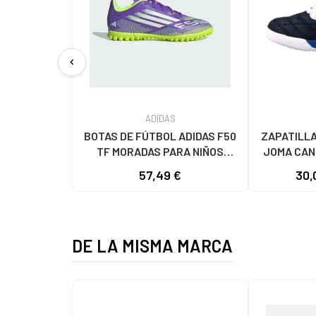
chevron_left
ADIDAS
BOTAS DE FÚTBOL ADIDAS F50
ZAPATILLA
TF MORADAS PARA NIÑOS
JOMA CAN
VIOLETA
VELCRO 
57,49 €
30,
DE LA MISMA MARCA