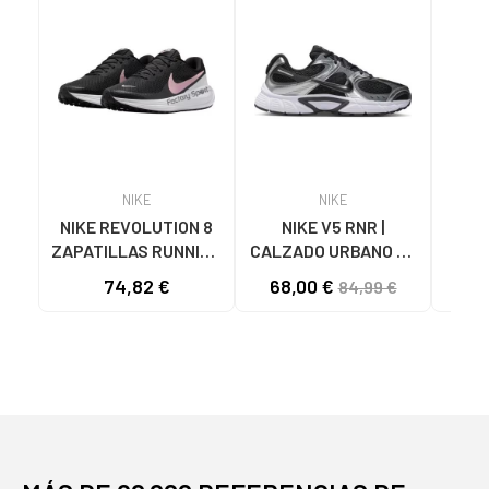
NIKE
NIKE
NIKE REVOLUTION 8
NIKE V5 RNR |
ZA
ZAPATILLAS RUNNING
CALZADO URBANO DE
BAL
MUJER HJ8485-005
RUNNING MODERNO
PREC
74,82 €
68,00 €
84,99 €
NEGRO-ROSA NAN
VARIOS COLORES