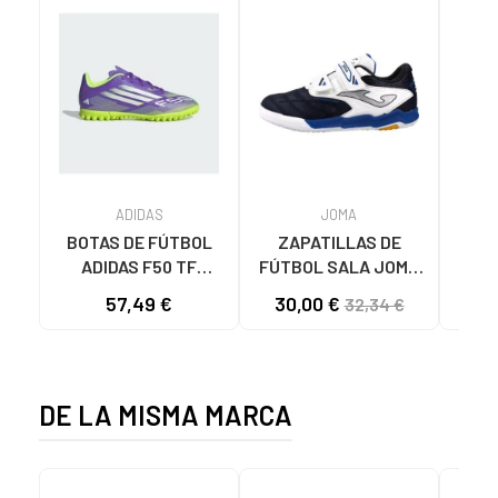
ADIDAS
JOMA
BOTAS DE FÚTBOL
ZAPATILLAS DE
JO
ADIDAS F50 TF
FÚTBOL SALA JOMA
FU
MORADAS PARA NIÑOS
CANCHA C2503 JR
PARA
57,49 €
30,00 €
32,34 €
VIOLETA
CON VELCRO MRNBLC
EN
BLANCO- AZUL
DE LA MISMA MARCA