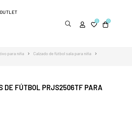
OUTLET
0
0
ivo para niña
Calzado de fútbol sala para niña
S DE FÚTBOL PRJS2506TF PARA