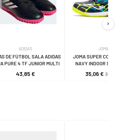
chevron_right
ADIDAS
JOMA
AS DE FÚTBOL SALA ADIDAS
JOMA SUPER COPA JR 2503
A PURE 4 TF JUNIOR MULTI
NAVY INDOOR SALA AZUL
43,85 €
35,06 €
38,95 €