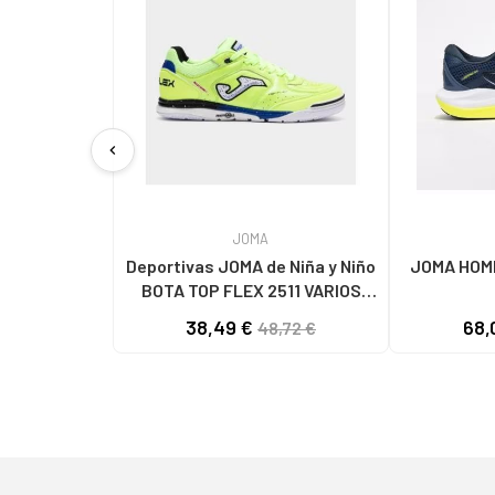
chevron_left
JOMA
Deportivas JOMA de Niña y Niño
JOMA HOMB
BOTA TOP FLEX 2511 VARIOS
COLORES
38,49 €
68,
48,72 €