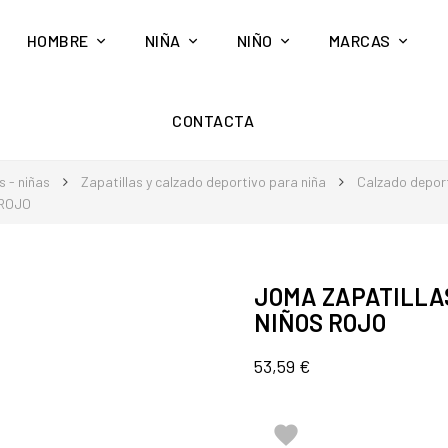
HOMBRE
NIÑA
NIÑO
MARCAS
CONTACTA
 - niñas
Zapatillas y calzado deportivo para niña
Calzado deport
 ROJO
JOMA ZAPATILLA
NIÑOS ROJO
53,59 €
