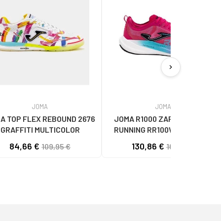
chevron_right
JOMA
JOMA
A TOP FLEX REBOUND 2676
JOMA R1000 ZAPATILLAS DE
GRAFFITI MULTICOLOR
RUNNING RR100W2510 ROSA
UNISEX
84,66 €
130,86 €
109,95 €
169,95 €