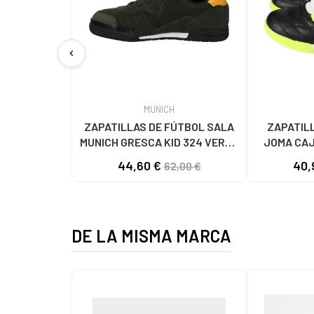
chevron_left
MUNICH
ZAPATILLAS DE FÚTBOL SALA
ZAPATIL
MUNICH GRESCA KID 324 VERDE
JOMA CAJ
- MODELO 1500324 324 VERDE
44,60 €
40,
62,00 €
DE LA MISMA MARCA