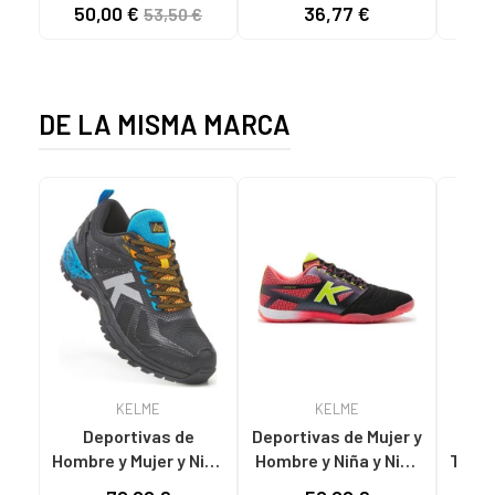
VELCRO TURQUESA
MARINO AMARILLO
50,00 €
36,77 €
44
53,50 €
TPJW2503INV
AMARILLO
DE LA MISMA MARCA
KELME
KELME
Deportivas de
Deportivas de Mujer y
ZAP
Hombre y Mujer y Niña
Hombre y Niña y Niño
TRAC
y Niño KELME TRAIL
KELME ZAPATILLAS