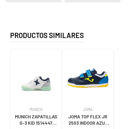
PRODUCTOS SIMILARES
MUNICH
JOMA
MUNICH ZAPATILLAS
JOMA TOP FLEX JR
MU
G-3 KID 1514447
2503 INDOOR AZUL
21