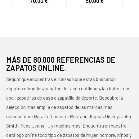
70,00 €
50,00 €
52
TRAVEL 46970-720
FUTBOL SALA
AZUL DRY-TECH
SCALPEL 55436-586
NEGRO NEGRO
NEGRO
MÁS DE 80.000 REFERENCIAS DE
ZAPATOS ONLINE.
Seguro que encuentras el calzado que estás buscando.
Zapatos cómodos, zapatos de tacón estilosos, las botas más
cool, zapatillas de casa o zapatilla de deporte. Descubre la
selección más amplia de zapatos de las marcas más
reconocidas: Garatti, Lacoste, Mustang, Kappa, Disney, John
Smith, Pepe Jeans, … y muchas más. Encuentra en nuestro
catálogo online todo tipo de zapatos de mujer, hombre, niños y