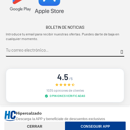
BOLETIN DE NOTICIAS
Introduce tu email para recibir nuestras ofertas. Puedes darte de baja en
cualquier momento.
4.5
/5
1035 opiniones de clientes
OPINIONES VERIFICADAS
Sitio protegido por reCAPTCHA.
Privacidad
-
Términos
Hipercalzado
Descarga la APP y benefíciate de descuentos exclusivos
Controle su privacidad
CERRAR
CONSEGUIR APP