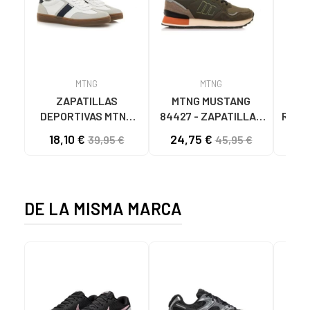
MTNG
MTNG
ZAPATILLAS
MTNG MUSTANG
JHA
DEPORTIVAS MTNG
84427 - ZAPATILLAS
RAVI
MUSTANG TOWN
DEPORTIVAS CASUAL
DEP
18,10 €
24,75 €
39,95 €
45,95 €
HOMBRE
KAKI MARRÓN
H
BLANCAS/MARINO
MARRON
BLANCO
DE LA MISMA MARCA