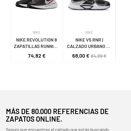
NIKE
NIKE
NIKE REVOLUTION 8
NIKE V5 RNR |
ZA
ZAPATILLAS RUNNING
CALZADO URBANO DE
BAL
MUJER HJ8485-005
RUNNING MODERNO
PREC
74,82 €
68,00 €
84,99 €
NEGRO-ROSA NAN
VARIOS COLORES
MÁS DE 80.000 REFERENCIAS DE
ZAPATOS ONLINE.
Seguro que encuentras el calzado que estás buscando.