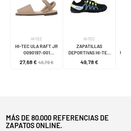
HI-TEC
HI-TEC
HI-TEC ULA RAFT JR
ZAPATILLAS
SAN
O090197-001
DEPORTIVAS HI-TEC
ULA 
SANDALIAS
BLACK-LIME BLACK-
N
27,68 €
49,78 €
40,79 €
INFANTILES
LIME
MULTICOLOR
MÁS DE 80.000 REFERENCIAS DE
ZAPATOS ONLINE.