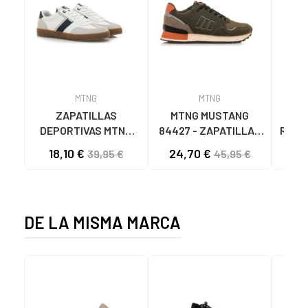
MTNG
MTNG
ZAPATILLAS
MTNG MUSTANG
JHA
DEPORTIVAS MTNG
84427 - ZAPATILLAS
RAVI
MUSTANG TOWN
DEPORTIVAS CASUAL
DEP
18,10 €
24,70 €
39,95 €
45,95 €
HOMBRE
KAKI MARRÓN
H
BLANCAS/MARINO
MARRON
BLANCO
DE LA MISMA MARCA