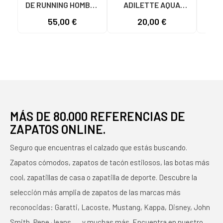
DE RUNNING HOMBRE
ADILETTE AQUA
AD
GALAXY 7 M JQ2626
JS2495 HOMBRE
F355
55,00 €
20,00 €
19
GRIS VARIOS
AZUL AZUL
COLORES
MÁS DE 80.000 REFERENCIAS DE
ZAPATOS ONLINE.
Seguro que encuentras el calzado que estás buscando.
Zapatos cómodos, zapatos de tacón estilosos, las botas más
cool, zapatillas de casa o zapatilla de deporte. Descubre la
selección más amplia de zapatos de las marcas más
reconocidas: Garatti, Lacoste, Mustang, Kappa, Disney, John
Smith, Pepe Jeans, … y muchas más. Encuentra en nuestro