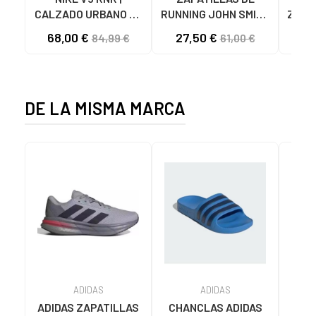
CALZADO URBANO DE
RUNNING JOHN SMITH
ZAPA
RUNNING MODERNO
RUVEN LIMA LIMA
FU
68,00 €
27,50 €
84,99 €
61,00 €
VARIOS COLORES
DE LA MISMA MARCA
ADIDAS
ADIDAS
ADIDAS ZAPATILLAS
CHANCLAS ADIDAS
ADI