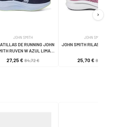
chevron_right
JOHN SMITH
JOHN SMITH
ATILLAS DE RUNNING JOHN
JOHN SMITH RILAS ROSAS ROSA
MITH RUVEN W AZUL LIMA
AZUL MNO
27,25 €
25,70 €
84,72 €
82,22 €