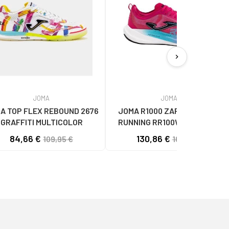
chevron_right
JOMA
JOMA
A TOP FLEX REBOUND 2676
JOMA R1000 ZAPATILLAS DE
GRAFFITI MULTICOLOR
RUNNING RR100W2510 ROSA
UNISEX
84,66 €
130,86 €
109,95 €
169,95 €