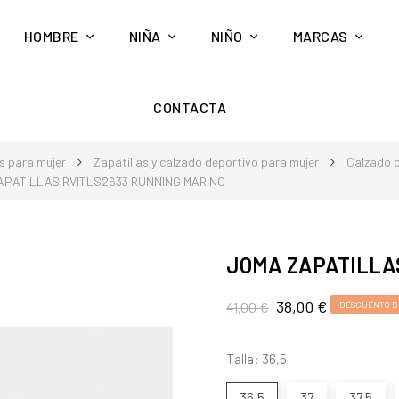
HOMBRE
NIÑA
NIÑO
MARCAS
CONTACTA
s para mujer
Zapatillas y calzado deportivo para mujer
Calzado d
APATILLAS RVITLS2633 RUNNING MARINO
JOMA ZAPATILLA
38,00 €
41,00 €
DESCUENTO D
Talla: 36,5
36,5
37
37,5