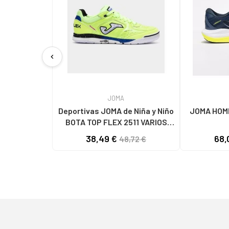
chevron_left
JOMA
Deportivas JOMA de Niña y Niño
JOMA HOMB
BOTA TOP FLEX 2511 VARIOS
COLORES
38,49 €
68,
48,72 €