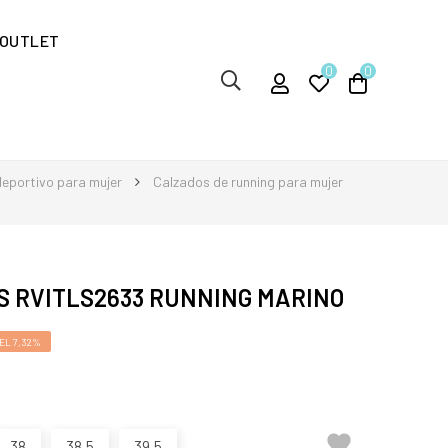
OUTLET
0
0
eportivo para mujer
Calzados de running para mujer
S RVITLS2633 RUNNING MARINO
EL 7,32%

38
38,5
39,5