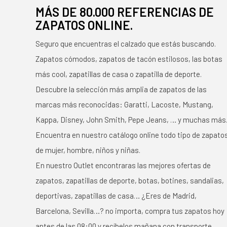
MÁS DE 80.000 REFERENCIAS DE
ZAPATOS ONLINE.
Seguro que encuentras el calzado que estás buscando.
Zapatos cómodos, zapatos de tacón estilosos, las botas
más cool, zapatillas de casa o zapatilla de deporte.
Descubre la selección más amplia de zapatos de las
marcas más reconocidas: Garatti, Lacoste, Mustang,
Kappa, Disney, John Smith, Pepe Jeans, … y muchas más
Encuentra en nuestro catálogo online todo tipo de zapato
de mujer, hombre, niños y niñas.
En nuestro Outlet encontraras las mejores ofertas de
zapatos, zapatillas de deporte, botas, botines, sandalias,
deportivas, zapatillas de casa… ¿Eres de Madrid,
Barcelona, Sevilla…? no importa, compra tus zapatos hoy
antes de las 08:00 y recíbelos mañana con transporte