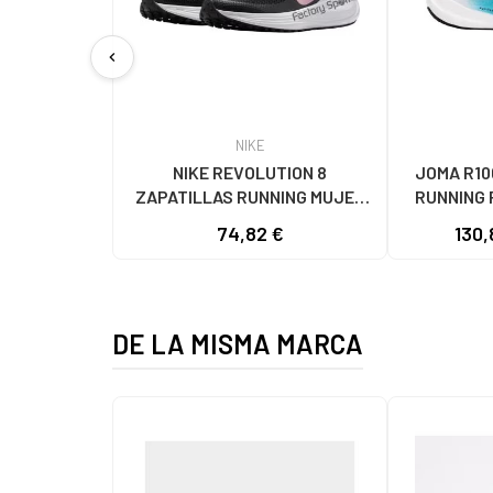
chevron_left
NIKE
NIKE REVOLUTION 8
JOMA R10
ZAPATILLAS RUNNING MUJER
RUNNING 
HJ8485-005 NEGRO-ROSA NAN
74,82 €
130,
DE LA MISMA MARCA