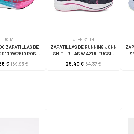
JOMA
JOHN SMITH
00 ZAPATILLAS DE
ZAPATILLAS DE RUNNING JOHN
ZAP
RR100W2510 ROSA
SMITH RILAS W AZUL FUCSIA
S
UNISEX
AZUL MNO
86 €
25,40 €
169,95 €
64,37 €