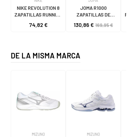
NIKE
JOMA
NIKE REVOLUTION 8
JOMA R1000
ZA
ZAPATILLAS RUNNING
ZAPATILLAS DE
RUNN
MUJER HJ8485-005
RUNNING RR100W2510
RILAS
74,82 €
130,86 €
25
169,95 €
NEGRO-ROSA NAN
ROSA UNISEX
DE LA MISMA MARCA
MIZUNO
MIZUNO