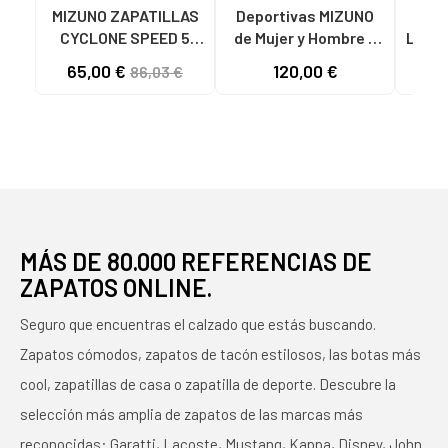
MIZUNO ZAPATILLAS
Deportivas MIZUNO
M
CYCLONE SPEED 5
de Mujer y Hombre y
LUMIN
V1GA258098 JR
Niña y Niño
ZA
65,00 €
120,00 €
86,03 €
BALONMANO VÓLEY
ZAPATILLAS
B
UNISEX BLANCO
BALONMANO- VOLEY
VOL
WHITE-FIERY CORAL
WAVE VOLTAGE 2
2-CITRUS
AZUL
MÁS DE 80.000 REFERENCIAS DE
ZAPATOS ONLINE.
Seguro que encuentras el calzado que estás buscando.
Zapatos cómodos, zapatos de tacón estilosos, las botas más
cool, zapatillas de casa o zapatilla de deporte. Descubre la
selección más amplia de zapatos de las marcas más
reconocidas: Garatti, Lacoste, Mustang, Kappa, Disney, John