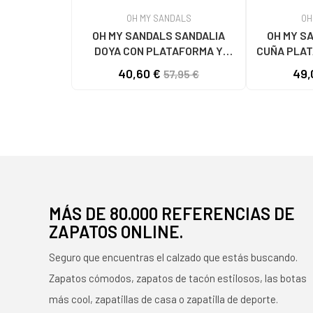
OH MY SANDALS
OH
OH MY SANDALS SANDALIA
OH MY S
DOYA CON PLATAFORMA Y
CUÑA PLAT
CIERRE DE VELCRO DOYA
DOYA
40,60 €
49,
57,95 €
BLANCO
MÁS DE 80.000 REFERENCIAS DE
ZAPATOS ONLINE.
Seguro que encuentras el calzado que estás buscando.
Zapatos cómodos, zapatos de tacón estilosos, las botas
más cool, zapatillas de casa o zapatilla de deporte.