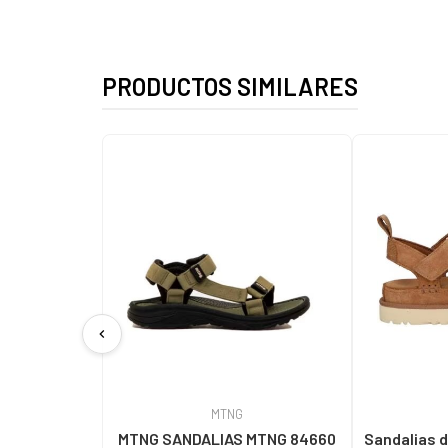
PRODUCTOS SIMILARES
chevron_left
MTNG
MTNG SANDALIAS MTNG 84660
Sandalias d