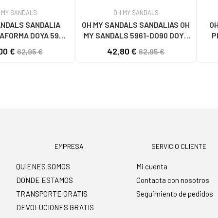
 MY SANDALS
OH MY SANDALS
ANDALS SANDALIA
OH MY SANDALS SANDALIAS OH
OH
AFORMA DOYA 5993
MY SANDALS 5961-DO90 DOYA
P
 HIELO COMBI
DOYA HIELO
00 €
42,80 €
62,95 €
62,95 €
EMPRESA
SERVICIO CLIENTE
QUIENES SOMOS
Mi cuenta
DONDE ESTAMOS
Contacta con nosotros
TRANSPORTE GRATIS
Seguimiento de pedidos
DEVOLUCIONES GRATIS