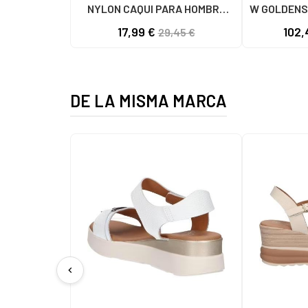
NYLON CAQUI PARA HOMBRE
W GOLDENS
C59785 - - NYLON KAKY
17,99 €
102,
29,45 €
DE LA MISMA MARCA
chevron_left