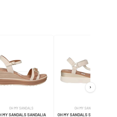
chevron_right
OH MY SANDALS
OH MY SANDALS
H MY SANDALS SANDALIA
OH MY SANDALS SANDALIAS OH