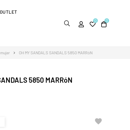
OUTLET
0
0
 mujer
OH MY SANDALS SANDALS 5850 MARRóN
SANDALS 5850 MARRóN

1