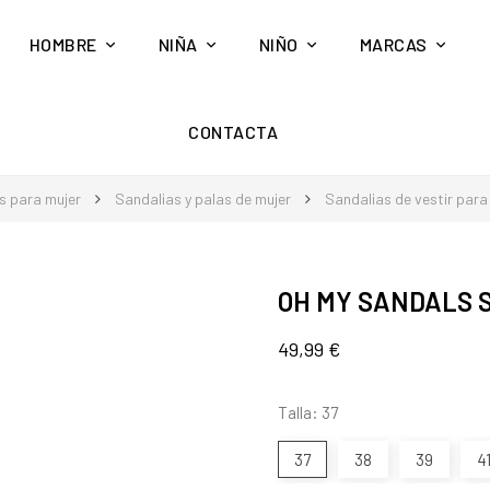
HOMBRE
NIÑA
NIÑO
MARCAS
CONTACTA
s para mujer
Sandalias y palas de mujer
Sandalias de vestir para
OH MY SANDALS 
49,99 €
Talla: 37
37
38
39
4