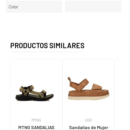
Color
PRODUCTOS SIMILARES
MTNG
UGG
O
MTNG SANDALIAS
Sandalias de Mujer
OH