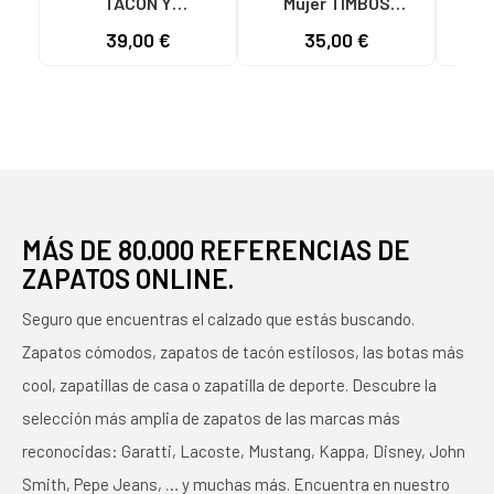
TACÓN Y
Mujer TIMBOS
Mu
PLATAFORMA
SANDALIA TACON
TACO
39,00 €
35,00 €
MODELO 131423
VESTIR MUJER
MORADO MORADO
BUGANVILLA 131221
VARIOS COLORES
MÁS DE 80.000 REFERENCIAS DE
ZAPATOS ONLINE.
Seguro que encuentras el calzado que estás buscando.
Zapatos cómodos, zapatos de tacón estilosos, las botas más
cool, zapatillas de casa o zapatilla de deporte. Descubre la
selección más amplia de zapatos de las marcas más
reconocidas: Garatti, Lacoste, Mustang, Kappa, Disney, John
Smith, Pepe Jeans, … y muchas más. Encuentra en nuestro