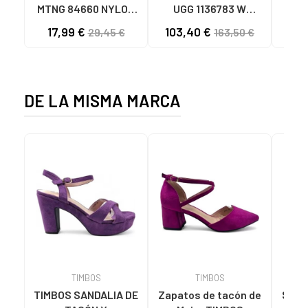
MTNG 84660 NYLON
UGG 1136783 W
SAND
CAQUI PARA HOMBRE
GOLDENSTAR CHE
P
17,99 €
103,40 €
40
29,45 €
163,50 €
C59785 - - NYLON
CHESTNUT
CIE
KAKY
D
DE LA MISMA MARCA
TIMBOS
TIMBOS
TIMBOS SANDALIA DE
Zapatos de tacón de
Sanda