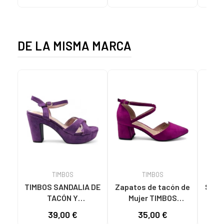
C59785 - - NYLON
CHESTNUT
CIE
KAKY
D
DE LA MISMA MARCA
TIMBOS
TIMBOS
TIMBOS SANDALIA DE
Zapatos de tacón de
Sanda
TACÓN Y
Mujer TIMBOS
Mu
PLATAFORMA
SANDALIA TACON
TACO
39,00 €
35,00 €
MODELO 131423
VESTIR MUJER