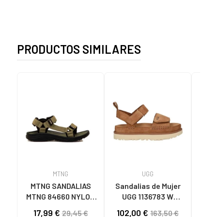
PRODUCTOS SIMILARES
MTNG
UGG
O
MTNG SANDALIAS
Sandalias de Mujer
OH
MTNG 84660 NYLON
UGG 1136783 W
SAND
CAQUI PARA HOMBRE
GOLDENSTAR CHE
P
17,99 €
102,00 €
40
29,45 €
163,50 €