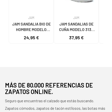
JAM
JAM
JAM SANDALIA BIO DE
JAM SANDALIAS DE
JAM
HOMBRE MODELO
CUÑA MODELO 3136
CUÑ
7378 EN PIEL CON
CON CIERRE DE
C
24,95 €
37,95 €
HEBILLAS NEGRO
VELCRO Y DETALLE
METALIZADO BLANCO
MÁS DE 80.000 REFERENCIAS DE
ZAPATOS ONLINE.
Seguro que encuentras el calzado que estás buscando.
Zapatos cómodos, zapatos de tacón estilosos, las botas más