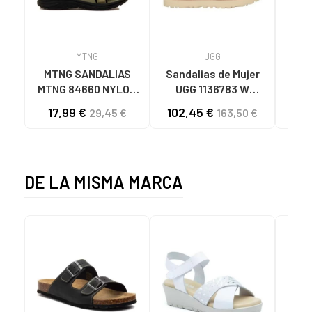
MTNG
UGG
O
MTNG SANDALIAS
Sandalias de Mujer
OH
MTNG 84660 NYLON
UGG 1136783 W
SAND
CAQUI PARA HOMBRE
GOLDENSTAR CHE
P
17,99 €
102,45 €
40
29,45 €
163,50 €
C59785 - - NYLON
CHESTNUT
CIE
KAKY
D
DE LA MISMA MARCA