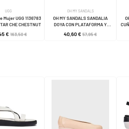
UGG
OH MY SANDALS
e Mujer UGG 1136783
OH MY SANDALS SANDALIA
O
TAR CHE CHESTNUT
DOYA CON PLATAFORMA Y
CUÑ
CIERRE DE VELCRO DOYA
45 €
40,60 €
163,50 €
57,95 €
BLANCO