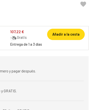

107,22 €
Añadir a la cesta
Gratis
Entrega de 1 a 3 días
rimero y pagar después.
 y GRATIS.