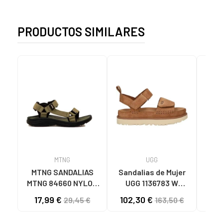
PRODUCTOS SIMILARES
MTNG
UGG
O
MTNG SANDALIAS
Sandalias de Mujer
OH
MTNG 84660 NYLON
UGG 1136783 W
SAND
CAQUI PARA HOMBRE
GOLDENSTAR CHE
P
17,99 €
102,30 €
40
29,45 €
163,50 €
C59785 - - NYLON
CHESTNUT
CIE
KAKY
D