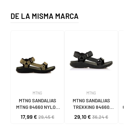
DE LA MISMA MARCA
MTNG
MTNG
MTNG SANDALIAS
MTNG SANDALIAS
SA
MTNG 84660 NYLON
TREKKING 84660
6080
CAQUI PARA HOMBRE
NYLON AJUSTABLES
TE
17,99 €
29,10 €
29,45 €
36,24 €
C59785 - - NYLON
C59810 - - NYLON
TAU
KAKY
PRINT STRIP NEGRO
N
NE