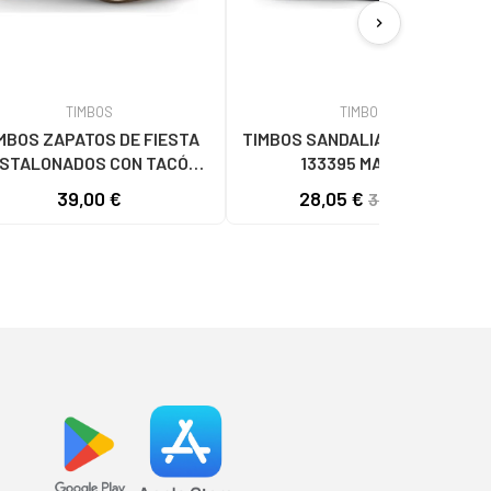
chevron_right
TIMBOS
TIMBOS
MBOS ZAPATOS DE FIESTA
TIMBOS SANDALIA BIO HOMBRE
STALONADOS CON TACÓN
133395 MARRóN
UADRADO EN COLOR ORO
39,00 €
28,05 €
33,00 €
AMARILLO