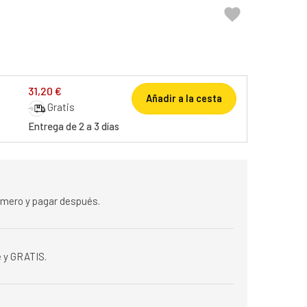

31,20 €
Añadir a la cesta
Gratis
Entrega de 2 a 3 días
rimero y pagar después.
 y GRATIS.