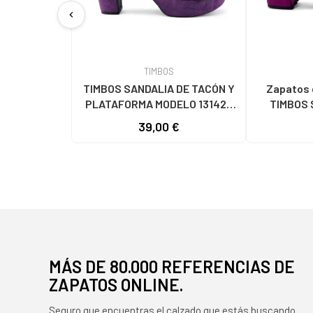
chevron_left
TIMBOS
TIMBOS SANDALIA DE TACÓN Y
Zapatos 
PLATAFORMA MODELO 131423
TIMBOS 
MORADO MORADO
VESTIR M
39,00 €
131221
MÁS DE 80.000 REFERENCIAS DE
ZAPATOS ONLINE.
Seguro que encuentras el calzado que estás buscando.