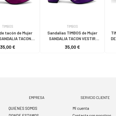
TIMBOS
TIMBOS
de tacón de Mujer
Sandalias TIMBOS de Mujer
TI
SANDALIA TACON
SANDALIA TACON VESTIR
DE
UJER BUGANVILLA
MUJER 131262 MORADO
C
35,00 €
35,00 €
 VARIOS COLORES
EMPRESA
SERVICIO CLIENTE
QUIENES SOMOS
Mi cuenta
DONDE ESTAMOS
Contacta con nosotros