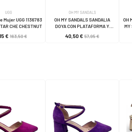
UGG
OH MY SANDALS
e Mujer UGG 1136783
OH MY SANDALS SANDALIA
OH 
TAR CHE CHESTNUT
DOYA CON PLATAFORMA Y
MY 
CIERRE DE VELCRO DOYA
15 €
40,50 €
163,50 €
57,95 €
BLANCO