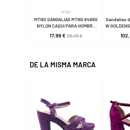
MTNG
MTNG SANDALIAS MTNG 84660
Sandalias d
NYLON CAQUI PARA HOMBRE
W GOLDENS
C59785 - - NYLON KAKY
17,99 €
102,
29,45 €
DE LA MISMA MARCA