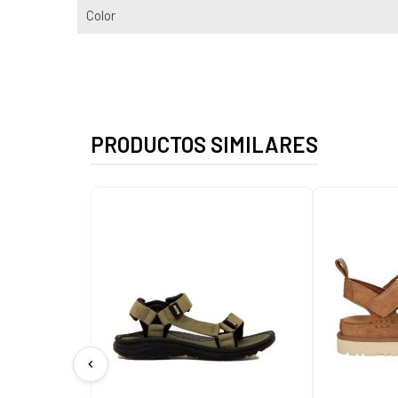
Color
PRODUCTOS SIMILARES
chevron_left