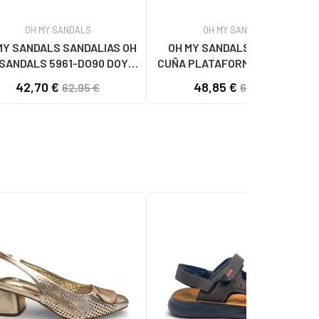
OH MY SANDALS
OH MY SANDALS
MY SANDALS SANDALIAS OH
OH MY SANDALS SANDALIA
SANDALS 5961-DO90 DOYA
CUÑA PLATAFORMA DOYA 5993
DOYA HIELO
DOYA HIELO COMBI
42,70 €
48,85 €
62,95 €
62,95 €