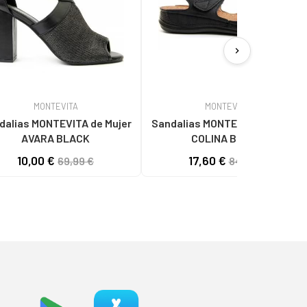
chevron_right
MONTEVITA
MONTEVITA
lias MONTEVITA de Mujer
Sandalias MONTEVITA de Mujer
AVARA BLACK
COLINA BLACK
10,00 €
17,60 €
69,99 €
84,99 €