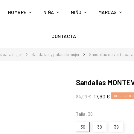
HOMBRE
NIÑA
NIÑO
MARCAS
CONTACTA
s para mujer
Sandalias y palas de mujer
Sandalias de vestir para
Sandalias MONTEV
17,60 €
84,99 €
DESCUENTO D
Talla: 36
36
38
39