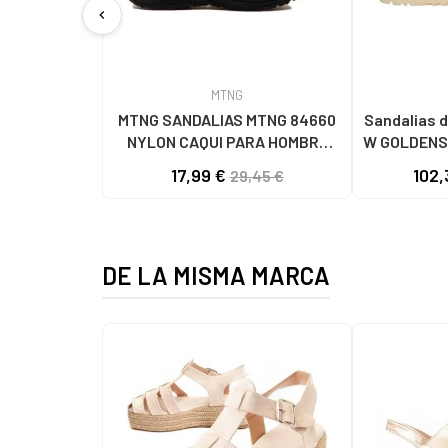
chevron_left
MTNG
MTNG SANDALIAS MTNG 84660
Sandalias d
NYLON CAQUI PARA HOMBRE
W GOLDENS
C59785 - - NYLON KAKY
17,99 €
102,
29,45 €
DE LA MISMA MARCA