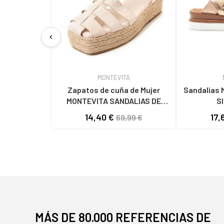
chevron_left
MONTEVITA
Zapatos de cuña de Mujer
Sandalias MONT
MONTEVITA SANDALIAS DE
CUÑA MONTEVITA MECALI BEIGE
14,40 €
17,
69,99 €
MÁS DE 80.000 REFERENCIAS DE