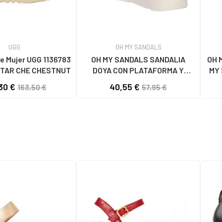
UGG
OH MY SANDALS
e Mujer UGG 1136783
OH MY SANDALS SANDALIA
OH 
TAR CHE CHESTNUT
DOYA CON PLATAFORMA Y
MY 
CIERRE DE VELCRO DOYA
30 €
40,55 €
163,50 €
57,95 €
BLANCO