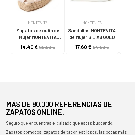
MONTEVITA
MONTEVITA
Zapatos de cuña de
Sandalias MONTEVITA
Mujer MONTEVITA
de Mujer SILIA8 GOLD
SANDALIAS DE CUÑA
COM
14,40 €
17,60 €
7
69,99 €
84,99 €
MONTEVITA MECALI
DE P
BEIGE
MÁS DE 80.000 REFERENCIAS DE
ZAPATOS ONLINE.
Seguro que encuentras el calzado que estás buscando.
Zapatos cómodos, zapatos de tacón estilosos, las botas más