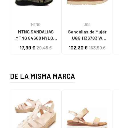
MTNG
UGG
O
MTNG SANDALIAS
Sandalias de Mujer
OH
MTNG 84660 NYLON
UGG 1136783 W
SAND
CAQUI PARA HOMBRE
GOLDENSTAR CHE
P
17,99 €
102,30 €
40
29,45 €
163,50 €
C59785 - - NYLON
CHESTNUT
CIE
KAKY
D
DE LA MISMA MARCA