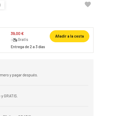

1
39,00 €
Añadir a la cesta
Gratis
Entrega de 2 a 3 días
rimero y pagar después.
 y GRATIS.