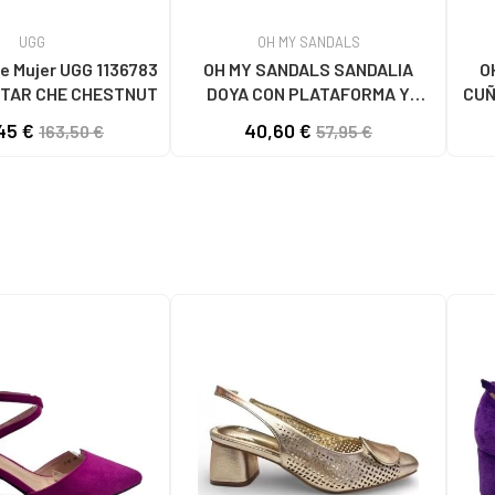
UGG
OH MY SANDALS
e Mujer UGG 1136783
OH MY SANDALS SANDALIA
O
TAR CHE CHESTNUT
DOYA CON PLATAFORMA Y
CUÑ
CIERRE DE VELCRO DOYA
45 €
40,60 €
163,50 €
57,95 €
BLANCO