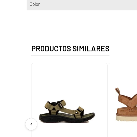
Color
PRODUCTOS SIMILARES
chevron_left