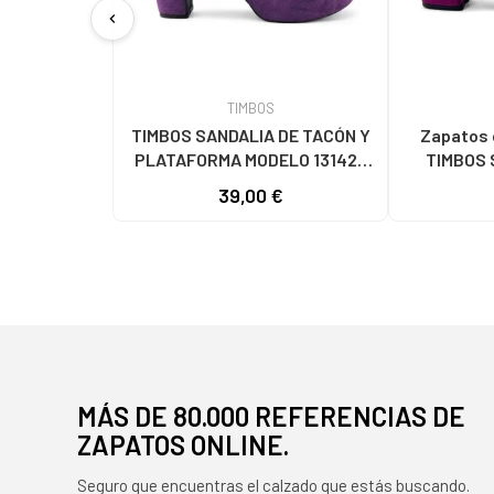
chevron_left
TIMBOS
TIMBOS SANDALIA DE TACÓN Y
Zapatos 
PLATAFORMA MODELO 131423
TIMBOS 
MORADO MORADO
VESTIR M
39,00 €
131221
MÁS DE 80.000 REFERENCIAS DE
ZAPATOS ONLINE.
Seguro que encuentras el calzado que estás buscando.