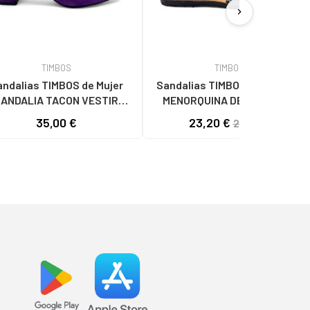
chevron_right
TIMBOS
TIMBOS
ndalias TIMBOS de Mujer
Sandalias TIMBOS de Hombre
ANDALIA TACON VESTIR
MENORQUINA DE PIEL PARA
MUJER 131262 MORADO
MUJER COLOR 129880 AZUL
35,00 €
23,20 €
29,00 €