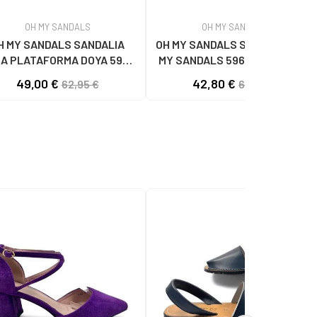
OH MY SANDALS
OH MY SANDALS
H MY SANDALS SANDALIA
OH MY SANDALS SANDALIAS OH
A PLATAFORMA DOYA 5993
MY SANDALS 5961-DO90 DOYA
DOYA HIELO COMBI
DOYA HIELO
49,00 €
42,80 €
62,95 €
62,95 €