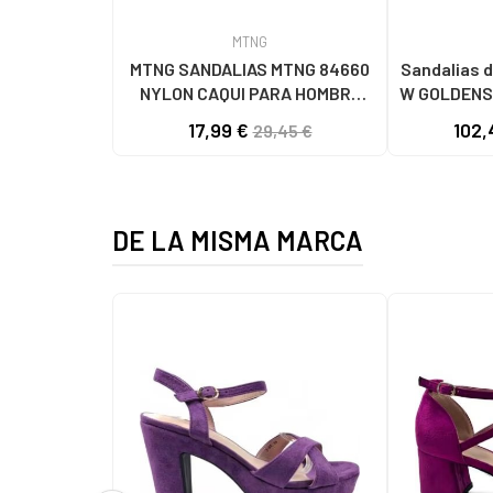
MTNG
MTNG SANDALIAS MTNG 84660
Sandalias d
NYLON CAQUI PARA HOMBRE
W GOLDENS
C59785 - - NYLON KAKY
17,99 €
102,
29,45 €
DE LA MISMA MARCA