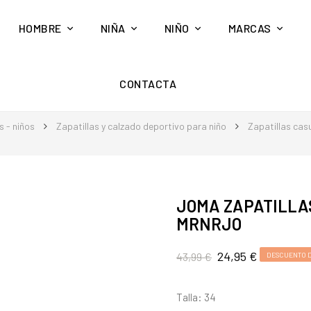
HOMBRE
NIÑA
NIÑO
MARCAS
CONTACTA
 - niños
Zapatillas y calzado deportivo para niño
Zapatillas cas
JOMA ZAPATILLA
MRNRJO
24,95 €
43,99 €
DESCUENTO D
Talla: 34