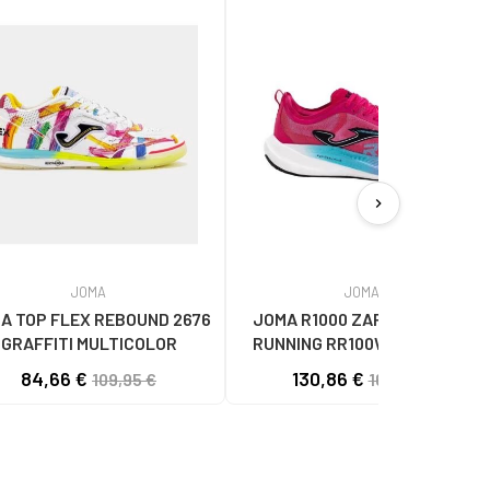
chevron_right
JOMA
JOMA
A TOP FLEX REBOUND 2676
JOMA R1000 ZAPATILLAS DE
GRAFFITI MULTICOLOR
RUNNING RR100W2510 ROSA
UNISEX
84,66 €
130,86 €
109,95 €
169,95 €