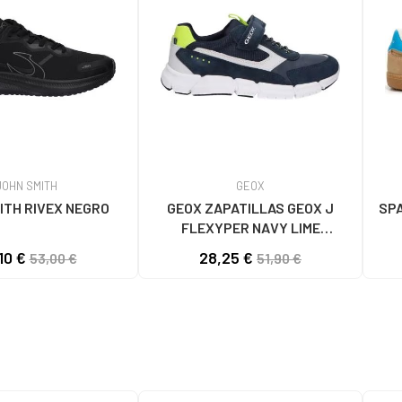
JOHN SMITH
GEOX
ITH RIVEX NEGRO
GEOX ZAPATILLAS GEOX J
SP
FLEXYPER NAVY LIME
DEPORTIVAS NIÑO C0749 NAVY-
10 €
28,25 €
53,00 €
51,90 €
LIME