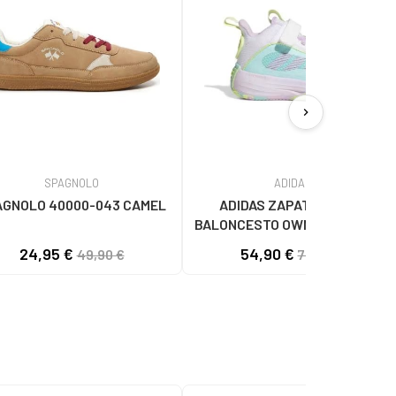
chevron_right
SPAGNOLO
ADIDAS
AGNOLO 40000-043 CAMEL
ADIDAS ZAPATILLAS DE
BALONCESTO OWNTHEGAME 30
JQ7942 EN AZUL PARA NIÑOS 1
24,95 €
54,90 €
49,90 €
74,84 €