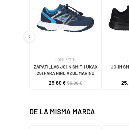
chevron_left
JOHN SMITH
ZAPATILLAS JOHN SMITH UKAX
JOHN SM
25I PARA NIÑO AZUL MARINO
25,60 €
25,
56,00 €
DE LA MISMA MARCA