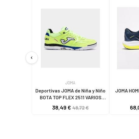
chevron_left
JOMA
Deportivas JOMA de Niña y Niño
JOMA HOMB
BOTA TOP FLEX 2511 VARIOS
COLORES
38,49 €
68,
48,72 €